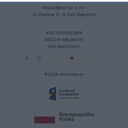
Aboutdecor sp. z o.o.
ul. Żurawia 71, 15-540 Białystok
KRS 0000822858
REGON 385286191
NIP 9662136111
©2026 Aboutdecor