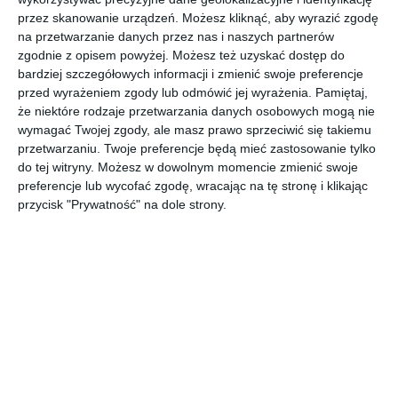
przez skanowanie urządzeń. Możesz kliknąć, aby wyrazić zgodę
Aranżacja z armaturą łazienkową z firmy KLUDI.
na przetwarzanie danych przez nas i naszych partnerów
POKAŻ WIĘCEJ
zgodnie z opisem powyżej. Możesz też uzyskać dostęp do
bardziej szczegółowych informacji i zmienić swoje preferencje
AUTOR:
KLUDI
przed wyrażeniem zgody lub odmówić jej wyrażenia.
Pamiętaj,
że niektóre rodzaje przetwarzania danych osobowych mogą nie
Kategoria projektu
wymagać Twojej zgody, ale masz prawo sprzeciwić się takiemu
Mieszkanie
przetwarzaniu. Twoje preferencje będą mieć zastosowanie tylko
do tej witryny. Możesz w dowolnym momencie zmienić swoje
UDOSTĘPNIJ
DODAJ DO ULUBIONYCH
preferencje lub wycofać zgodę, wracając na tę stronę i klikając
przycisk "Prywatność" na dole strony.
Pozostałe zdjęcia w projekcie:
Armatura łazienkowa z
firmy KLUDI