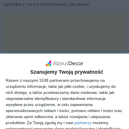
Łazienka z wanną w betonowej zabudowie
Szanujemy Twoją prywatność
Razem z naszymi 1538 partnerami przechowujemy na
urządzeniu informacje, takie jak pliki cookie, i uzyskujemy do
nich dostęp, a także przetwarzamy dane osobowe, takie jak
niepowtarzalne identyfikatory i standardowe informacje
PROJEKT
wysyłane przez urządzenie, w celu zapewniania
Armatura łazienkowa z
spersonalizowanych reklam i treści, pomiaru reklam i treści oraz
firmy KLUDI
zbierania opinii odbiorców, a także rozwijania i ulepszania
produktów.
Za Twoją zgodą my i nasi
partnerzy
możemy
wykorzystywać precyzyjne dane geolokalizacyjne i identyfikację