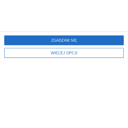
Mieszkanie
Mieszkanie
Glamour: Stwórz sypialnię
Elegancki salon z
marzeń.
nowoczesnym
wykończeniem
ZGADZAM SIĘ
WIĘCEJ OPCJI
Mieszkanie
Mieszkanie
Nowoczesne Mieszkanie
Mieszkanie z