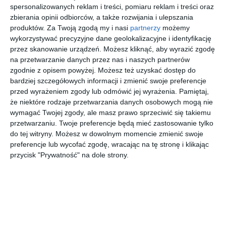
spersonalizowanych reklam i treści, pomiaru reklam i treści oraz
DODAJ DO ULUBIONYCH
zbierania opinii odbiorców, a także rozwijania i ulepszania
produktów.
Za Twoją zgodą my i nasi
partnerzy
możemy
UDOSTĘPNIJ
wykorzystywać precyzyjne dane geolokalizacyjne i identyfikację
przez skanowanie urządzeń. Możesz kliknąć, aby wyrazić zgodę
Pozostałe zdjęcia w projekcie:
Apartament ul.
na przetwarzanie danych przez nas i naszych partnerów
Uzdrowiskowa Świnoujście
zgodnie z opisem powyżej. Możesz też uzyskać dostęp do
bardziej szczegółowych informacji i zmienić swoje preferencje
przed wyrażeniem zgody lub odmówić jej wyrażenia.
Pamiętaj,
że niektóre rodzaje przetwarzania danych osobowych mogą nie
wymagać Twojej zgody, ale masz prawo sprzeciwić się takiemu
przetwarzaniu. Twoje preferencje będą mieć zastosowanie tylko
do tej witryny. Możesz w dowolnym momencie zmienić swoje
preferencje lub wycofać zgodę, wracając na tę stronę i klikając
przycisk "Prywatność" na dole strony.