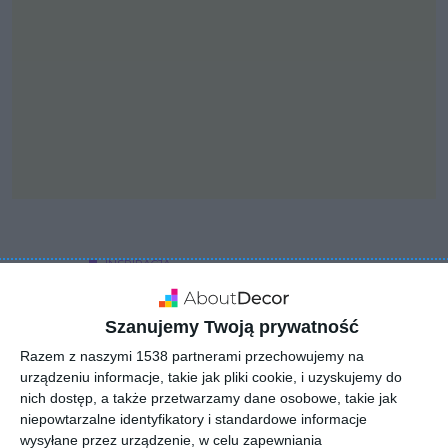
INSPIRACJA
Wizualizacja: salon
Szanujemy Twoją prywatność
Razem z naszymi 1538 partnerami przechowujemy na
Jasne i beżowe wnętrze, w zestawieniu z drewnem.
urządzeniu informacje, takie jak pliki cookie, i uzyskujemy do
Dodatkowo na ścianie zlokalizowane zostały lamele.
nich dostęp, a także przetwarzamy dane osobowe, takie jak
niepowtarzalne identyfikatory i standardowe informacje
AUTOR:
ArchDesign
wysyłane przez urządzenie, w celu zapewniania