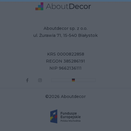
Adres
Dane Firmy
Aboutdecor sp. z o.o.
ul. Żurawia 71, 15-540 Białystok
KRS 0000822858
REGON 385286191
NIP 9662136111
©2026 Aboutdecor