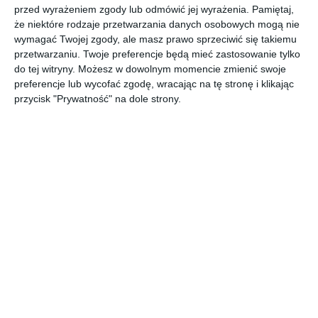
Taras wyspowy skąpany w zieleni z rattanowym zestawem
przed wyrażeniem zgody lub odmówić jej wyrażenia.
Pamiętaj,
że niektóre rodzaje przetwarzania danych osobowych mogą nie
ogrodowym.
wymagać Twojej zgody, ale masz prawo sprzeciwić się takiemu
AUTOR: Redakcja AboutDecor
przetwarzaniu. Twoje preferencje będą mieć zastosowanie tylko
do tej witryny. Możesz w dowolnym momencie zmienić swoje
DODAJ DO ULUBIONYCH
preferencje lub wycofać zgodę, wracając na tę stronę i klikając
przycisk "Prywatność" na dole strony.
UDOSTĘPNIJ
Komentarze
ZADAJ PYTANIE
Inne inspiracje