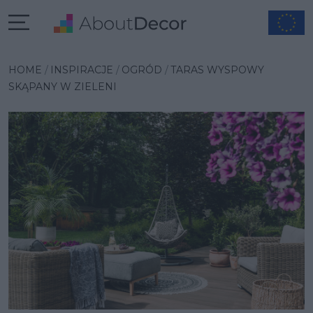
Wybrana inspiracja
HOME
INSPIRACJE
OGRÓD
TARAS WYSPOWY
SKĄPANY W ZIELENI