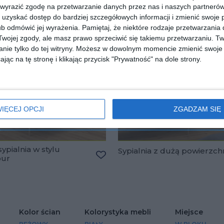
 wyrazić zgodę na przetwarzanie danych przez nas i naszych partneró
uzyskać dostęp do bardziej szczegółowych informacji i zmienić swoje 
b odmówić jej wyrażenia.
Pamiętaj, że niektóre rodzaje przetwarzani
ojej zgody, ale masz prawo sprzeciwić się takiemu przetwarzaniu. Tw
nie tylko do tej witryny. Możesz w dowolnym momencie zmienić swoje 
jąc na tę stronę i klikając przycisk "Prywatność" na dole strony.
IĘCEJ OPCJI
ZGADZAM SIĘ
ypialnia w stylu
Sypialnia z dużą powierzch
our
lubionych
Dodaj do ulubionych
Kolor ścian
Kolorystyka mebli
Miejsce