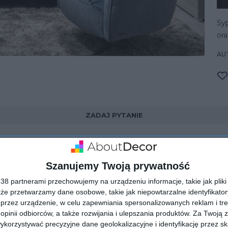
Syp
ora
AU
ZADAJ PYTANIE
Szanujemy Twoją prywatność
8 partnerami przechowujemy na urządzeniu informacje, takie jak pliki 
kże przetwarzamy dane osobowe, takie jak niepowtarzalne identyfikato
przez urządzenie, w celu zapewniania spersonalizowanych reklam i tre
 opinii odbiorców, a także rozwijania i ulepszania produktów.
Za Twoją z
orzystywać precyzyjne dane geolokalizacyjne i identyfikację przez s