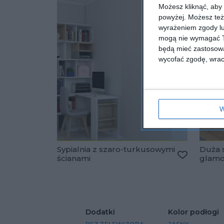
Możesz kliknąć, aby
powyżej. Możesz też 
wyrażeniem zgody lu
mogą nie wymagać Tw
będą mieć zastosowa
wycofać zgodę, wraca
W
Sypialnia z szaro-turkusowymi
Duża s
ścianami
glam
Dodaj do u
Dodatki
Kolor podłogi