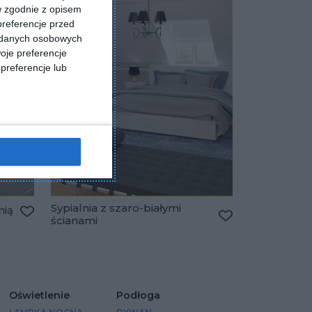
w zgodnie z opisem
preferencje przed
a danych osobowych
oje preferencje
preferencje lub
Sypialnia z szaro-białymi
nią
ścianami
Dodaj do ulubionych
Dodaj do ulubio
Oświetlenie
Podłoga