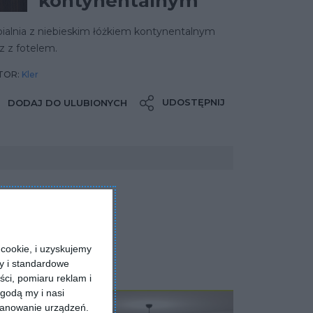
kontynentalnym
ialnia z niebieskim łóżkiem kontynentalnym
z z fotelem.
TOR:
Kler
UDOSTĘPNIJ
DODAJ DO ULUBIONYCH
cookie, i uzyskujemy
ry i standardowe
ści, pomiaru reklam i
godą my i nasi
kanowanie urządzeń.