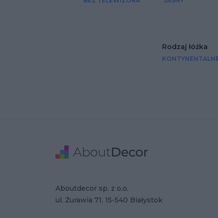
BEZ TELEWIZORA
JASNY
Rodzaj łóżka
KONTYNENTALN
Stopka
Adres
Dane Firmy
Aboutdecor sp. z o.o.
ul. Żurawia 71, 15-540 Białystok