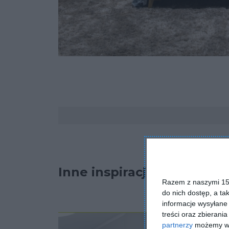
Komentarze
Inne inspiracje
Razem z naszymi 153
do nich dostęp, a ta
informacje wysyłane 
treści oraz zbierania
partnerzy
możemy wyk