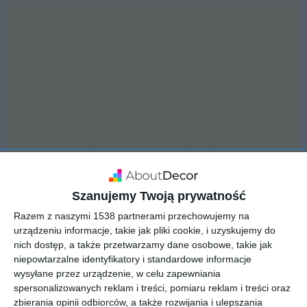
Szanujemy Twoją prywatność
INSPIRACJA
Razem z naszymi 1538 partnerami przechowujemy na
Sypialnia z garderobą
urządzeniu informacje, takie jak pliki cookie, i uzyskujemy do
nich dostęp, a także przetwarzamy dane osobowe, takie jak
walk-in
niepowtarzalne identyfikatory i standardowe informacje
wysyłane przez urządzenie, w celu zapewniania
spersonalizowanych reklam i treści, pomiaru reklam i treści oraz
zbierania opinii odbiorców, a także rozwijania i ulepszania
Sypialnia z garderobą walk-in z przesuwnymi drzwiami.