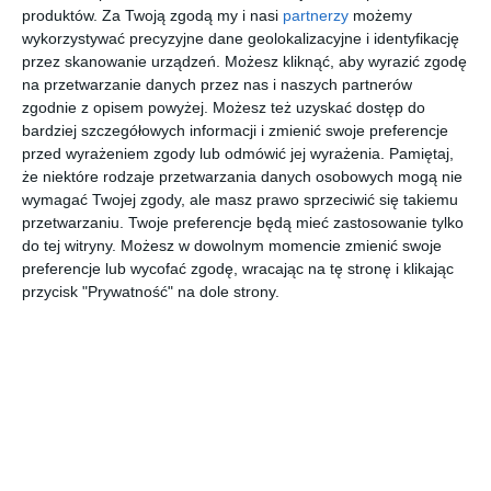
produktów.
Za Twoją zgodą my i nasi
partnerzy
możemy
AUTOR:
Komandor Polska
wykorzystywać precyzyjne dane geolokalizacyjne i identyfikację
przez skanowanie urządzeń. Możesz kliknąć, aby wyrazić zgodę
DODAJ DO ULUBIONYCH
na przetwarzanie danych przez nas i naszych partnerów
zgodnie z opisem powyżej. Możesz też uzyskać dostęp do
UDOSTĘPNIJ
bardziej szczegółowych informacji i zmienić swoje preferencje
przed wyrażeniem zgody lub odmówić jej wyrażenia.
Pamiętaj,
Pozostałe zdjęcia w projekcie:
Nowoczesna sypialnia z
że niektóre rodzaje przetwarzania danych osobowych mogą nie
przeszkloną garderobą
wymagać Twojej zgody, ale masz prawo sprzeciwić się takiemu
przetwarzaniu. Twoje preferencje będą mieć zastosowanie tylko
do tej witryny. Możesz w dowolnym momencie zmienić swoje
preferencje lub wycofać zgodę, wracając na tę stronę i klikając
przycisk "Prywatność" na dole strony.