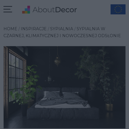
Wybrana inspiracja
HOME
INSPIRACJE
SYPIALNIA
SYPIALNIA W
CZARNEJ, KLIMATYCZNEJ I NOWOCZESNEJ ODSŁONIE