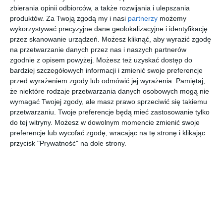
zbierania opinii odbiorców, a także rozwijania i ulepszania
produktów.
Za Twoją zgodą my i nasi
partnerzy
możemy
Sypialnia w czarnej, klimatycznej i nowoczesnej odsłonie z
wykorzystywać precyzyjne dane geolokalizacyjne i identyfikację
łóżkiem kontynentalnym.
przez skanowanie urządzeń. Możesz kliknąć, aby wyrazić zgodę
na przetwarzanie danych przez nas i naszych partnerów
AUTOR:
Magnat Magia Szlachetnych Barw
zgodnie z opisem powyżej. Możesz też uzyskać dostęp do
bardziej szczegółowych informacji i zmienić swoje preferencje
DODAJ DO ULUBIONYCH
przed wyrażeniem zgody lub odmówić jej wyrażenia.
Pamiętaj,
że niektóre rodzaje przetwarzania danych osobowych mogą nie
UDOSTĘPNIJ
wymagać Twojej zgody, ale masz prawo sprzeciwić się takiemu
przetwarzaniu. Twoje preferencje będą mieć zastosowanie tylko
Pozostałe zdjęcia w projekcie:
Wnętrza z
do tej witryny. Możesz w dowolnym momencie zmienić swoje
wykorzystaniem farb MAGNAT
preferencje lub wycofać zgodę, wracając na tę stronę i klikając
przycisk "Prywatność" na dole strony.