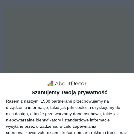
Szanujemy Twoją prywatność
INSPIRACJA
Razem z naszymi 1538 partnerami przechowujemy na
Sypialnia w czarnej,
urządzeniu informacje, takie jak pliki cookie, i uzyskujemy do
klimatycznej i
nich dostęp, a także przetwarzamy dane osobowe, takie jak
niepowtarzalne identyfikatory i standardowe informacje
nowoczesnej odsłonie
wysyłane przez urządzenie, w celu zapewniania
spersonalizowanych reklam i treści, pomiaru reklam i treści oraz