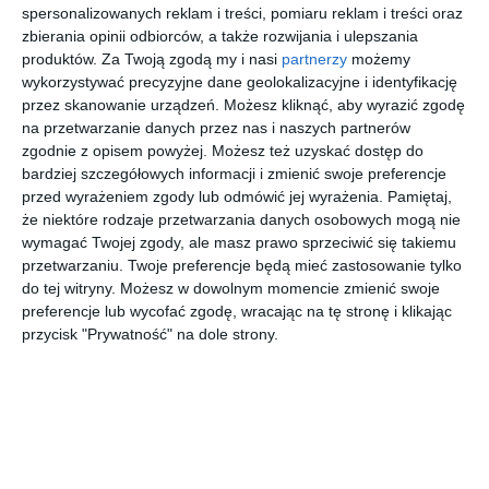
spersonalizowanych reklam i treści, pomiaru reklam i treści oraz
metalicznym wykończeniu oraz te z ryflowaniem. Niezwykle
zbierania opinii odbiorców, a także rozwijania i ulepszania
ciekawe i funkcjonalne oświetlenie oraz nietypowe
produktów.
Za Twoją zgodą my i nasi
partnerzy
możemy
rozwiązania wydzielające przestrzenie takie jak szklane drzwi
wykorzystywać precyzyjne dane geolokalizacyjne i identyfikację
i sufity podwieszane.
przez skanowanie urządzeń. Możesz kliknąć, aby wyrazić zgodę
na przetwarzanie danych przez nas i naszych partnerów
AUTOR:
ArchDesign
zgodnie z opisem powyżej. Możesz też uzyskać dostęp do
bardziej szczegółowych informacji i zmienić swoje preferencje
DODAJ DO ULUBIONYCH
przed wyrażeniem zgody lub odmówić jej wyrażenia.
Pamiętaj,
że niektóre rodzaje przetwarzania danych osobowych mogą nie
UDOSTĘPNIJ
wymagać Twojej zgody, ale masz prawo sprzeciwić się takiemu
przetwarzaniu. Twoje preferencje będą mieć zastosowanie tylko
Pozostałe zdjęcia w projekcie:
Projekt mieszkania ul.
do tej witryny. Możesz w dowolnym momencie zmienić swoje
Golisza - Szczecin
preferencje lub wycofać zgodę, wracając na tę stronę i klikając
przycisk "Prywatność" na dole strony.