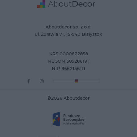
Adres
Dane Firmy
Aboutdecor sp. z o.o.
ul. Żurawia 71, 15-540 Białystok
KRS 0000822858
REGON 385286191
NIP 9662136111
©2026 Aboutdecor