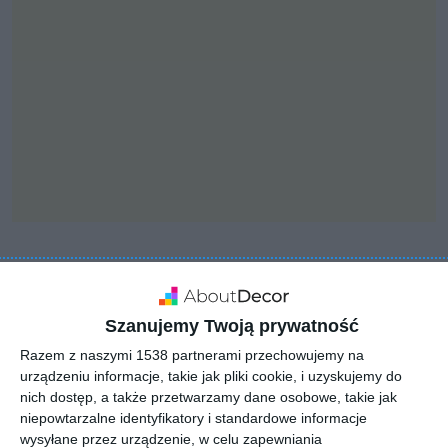
INSPIRACJA
Sypialnia - nowoczesna i
Szanujemy Twoją prywatność
pełne klasy
Razem z naszymi 1538 partnerami przechowujemy na
urządzeniu informacje, takie jak pliki cookie, i uzyskujemy do
nich dostęp, a także przetwarzamy dane osobowe, takie jak
Wnętrze nowoczesne i pełne klasy. Wykorzystane materiały
niepowtarzalne identyfikatory i standardowe informacje
to m.in. barwione lustra grafitowe, płyty meblowe w
wysyłane przez urządzenie, w celu zapewniania