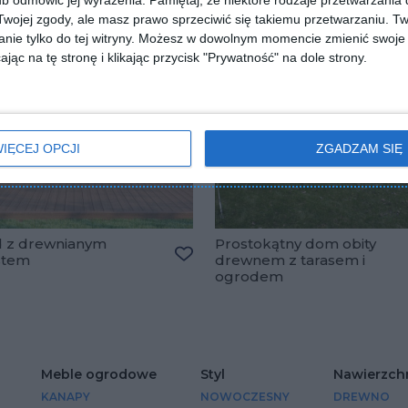
b odmówić jej wyrażenia.
Pamiętaj, że niektóre rodzaje przetwarzani
ojej zgody, ale masz prawo sprzeciwić się takiemu przetwarzaniu. Tw
nie tylko do tej witryny. Możesz w dowolnym momencie zmienić swoje 
jąc na tę stronę i klikając przycisk "Prywatność" na dole strony.
IĘCEJ OPCJI
ZGADZAM SIĘ
 z drewnianym
Prostokątny dom obity
stem
drewnem z tarasem i
lubionych
Dodaj do ulubionych
ogrodem
Meble ogrodowe
Styl
Nawierzch
KANAPY
NOWOCZESNY
DREWNO