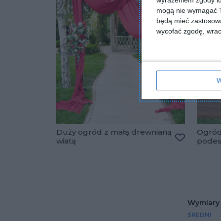
wyrażeniem zgody lu
mogą nie wymagać Tw
będą mieć zastosowa
wycofać zgodę, wraca
W
Duży ogród z małą drewnianą
Ogród
wiatą
pode
Dodaj do u
Wymiary
ŚREDNI