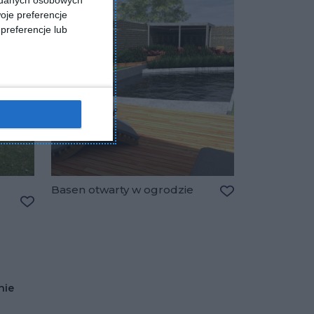
a danych osobowych
oje preferencje
preferencje lub
Basen otwarty w ogrodzie
Dodaj do ulubio
Dodaj do ulubionych
nie