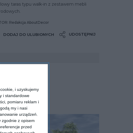
lowy taras typu walk-in z zestawem mebli
rodowych.
OR: Redakcja AboutDecor
UDOSTĘPNIJ
DODAJ DO ULUBIONYCH
cookie, i uzyskujemy
ry i standardowe
ści, pomiaru reklam i
godą my i nasi
kanowanie urządzeń.
w zgodnie z opisem
preferencje przed