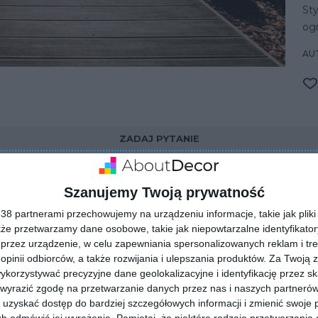
Sty
og
AUT
ZADAJ PYTANIE
Szanujemy Twoją prywatność
8 partnerami przechowujemy na urządzeniu informacje, takie jak pliki 
kże przetwarzamy dane osobowe, takie jak niepowtarzalne identyfikato
przez urządzenie, w celu zapewniania spersonalizowanych reklam i tre
 opinii odbiorców, a także rozwijania i ulepszania produktów.
Za Twoją z
orzystywać precyzyjne dane geolokalizacyjne i identyfikację przez s
 wyrazić zgodę na przetwarzanie danych przez nas i naszych partneró
uzyskać dostęp do bardziej szczegółowych informacji i zmienić swoje 