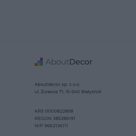
Stopka
Adres
Dane Firmy
Aboutdecor sp. z o.o.
ul. Żurawia 71, 15-540 Białystok
KRS 0000822858
REGON 385286191
NIP 9662136111