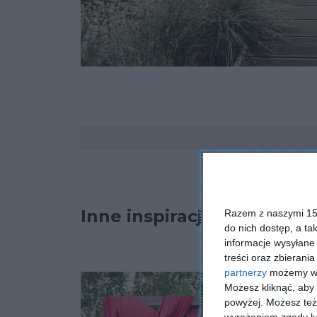
Komentarze
Inne inspiracje
Razem z naszymi 153
do nich dostęp, a ta
informacje wysyłane 
treści oraz zbierania
partnerzy
możemy wyk
Możesz kliknąć, aby
powyżej. Możesz też 