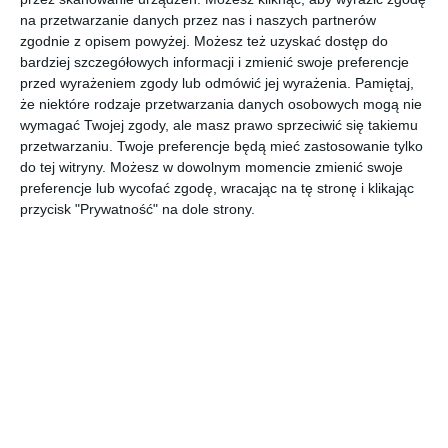
Stylowy salon z betonową podłogą i telewizorem.
na przetwarzanie danych przez nas i naszych partnerów
zgodnie z opisem powyżej. Możesz też uzyskać dostęp do
AUTOR: Redakcja AboutDecor
bardziej szczegółowych informacji i zmienić swoje preferencje
przed wyrażeniem zgody lub odmówić jej wyrażenia.
Pamiętaj,
DODAJ DO ULUBIONYCH
że niektóre rodzaje przetwarzania danych osobowych mogą nie
wymagać Twojej zgody, ale masz prawo sprzeciwić się takiemu
UDOSTĘPNIJ
przetwarzaniu. Twoje preferencje będą mieć zastosowanie tylko
do tej witryny. Możesz w dowolnym momencie zmienić swoje
preferencje lub wycofać zgodę, wracając na tę stronę i klikając
Komentarze
przycisk "Prywatność" na dole strony.
ZADAJ PYTANIE
Inne inspiracje