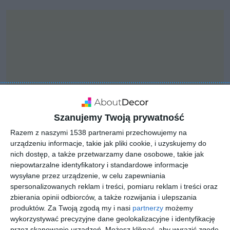
Szanujemy Twoją prywatność
Razem z naszymi 1538 partnerami przechowujemy na
urządzeniu informacje, takie jak pliki cookie, i uzyskujemy do
nich dostęp, a także przetwarzamy dane osobowe, takie jak
niepowtarzalne identyfikatory i standardowe informacje
INSPIRACJA
wysyłane przez urządzenie, w celu zapewniania
Stylowy salon z
spersonalizowanych reklam i treści, pomiaru reklam i treści oraz
betonową podłogą
zbierania opinii odbiorców, a także rozwijania i ulepszania
produktów.
Za Twoją zgodą my i nasi
partnerzy
możemy
wykorzystywać precyzyjne dane geolokalizacyjne i identyfikację
przez skanowanie urządzeń. Możesz kliknąć, aby wyrazić zgodę