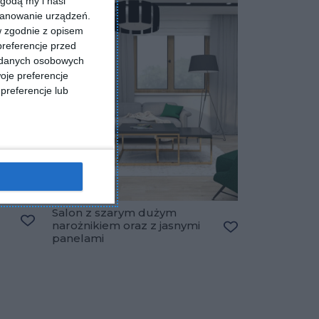
godą my i nasi
kanowanie urządzeń.
w zgodnie z opisem
preferencje przed
a danych osobowych
oje preferencje
preferencje lub
Salon z szarym dużym
narożnikiem oraz z jasnymi
Dodaj do ulubionych
panelami
Dodaj do ulubio