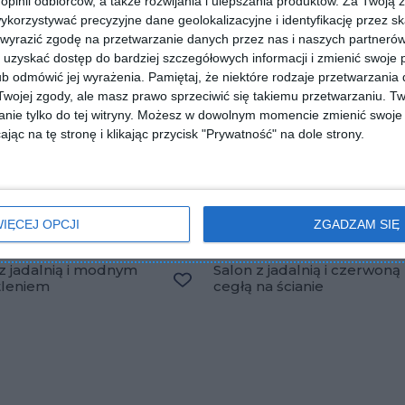
 opinii odbiorców, a także rozwijania i ulepszania produktów.
Za Twoją z
orzystywać precyzyjne dane geolokalizacyjne i identyfikację przez s
 wyrazić zgodę na przetwarzanie danych przez nas i naszych partneró
uzyskać dostęp do bardziej szczegółowych informacji i zmienić swoje 
b odmówić jej wyrażenia.
Pamiętaj, że niektóre rodzaje przetwarzani
ojej zgody, ale masz prawo sprzeciwić się takiemu przetwarzaniu. Tw
nie tylko do tej witryny. Możesz w dowolnym momencie zmienić swoje 
jąc na tę stronę i klikając przycisk "Prywatność" na dole strony.
IĘCEJ OPCJI
ZGADZAM SIĘ
z jadalnią i modnym
Salon z jadalnią i czerwoną
tleniem
cegłą na ścianie
Dodaj do ulubionych
lubionych