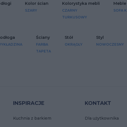
odłogi
Kolor ścian
Kolorystyka mebli
Meble
SZARY
CZARNY
SOFA 
TURKUSOWY
odłoga
Ściany
Stół
Styl
YKŁADZINA
FARBA
OKRĄGŁY
NOWOCZESNY
TAPETA
INSPIRACJE
KONTAKT
Kuchnia z barkiem
Dla użytkownika