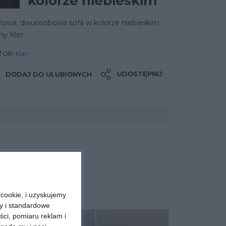
kolorze niebieskim
ylowa, dwuosobowa sofa w kolorze niebieskim
my Kler.
TOR:
Kler
UDOSTĘPNIJ
DODAJ DO ULUBIONYCH
cookie, i uzyskujemy
ry i standardowe
ści, pomiaru reklam i