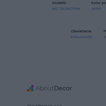
Dodatki
Kolor p
BEZ TELEWIZORA
JASNY
Oświetlenie
P
PODŁOGOWE
W
Stopka
Adres
Dane Firmy
Aboutdecor sp. z o.o.