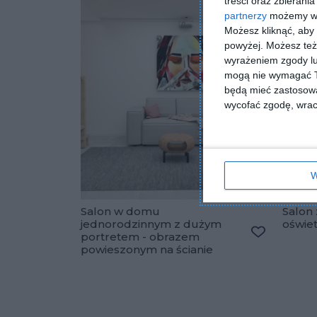
treści oraz zbierania
partnerzy
możemy wyk
Możesz kliknąć, aby
powyżej. Możesz też 
wyrażeniem zgody lu
mogą nie wymagać Tw
będą mieć zastosowa
wycofać zgodę, wraca
W
Salon w domu
Salon 
jednorodzinnym z dużym
oświe
portretem - obrazem
Dodaj do u
powieszonym na ścianie