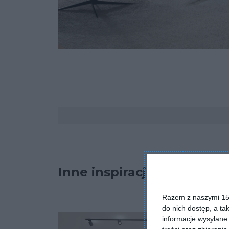
Komentarze
Inne inspiracje
Razem z naszymi 153
do nich dostęp, a ta
informacje wysyłane 