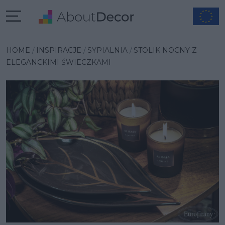
Wybrana inspiracja
HOME
INSPIRACJE
SYPIALNIA
STOLIK NOCNY Z
ELEGANCKIMI ŚWIECZKAMI