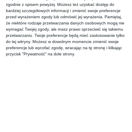
Stolik nocny z eleganckimi świeczkami w kolorze brązowym.
zgodnie z opisem powyżej. Możesz też uzyskać dostęp do
bardziej szczegółowych informacji i zmienić swoje preferencje
AUTOR:
Eurofirany
przed wyrażeniem zgody lub odmówić jej wyrażenia.
Pamiętaj,
że niektóre rodzaje przetwarzania danych osobowych mogą nie
DODAJ DO ULUBIONYCH
wymagać Twojej zgody, ale masz prawo sprzeciwić się takiemu
przetwarzaniu. Twoje preferencje będą mieć zastosowanie tylko
UDOSTĘPNIJ
do tej witryny. Możesz w dowolnym momencie zmienić swoje
preferencje lub wycofać zgodę, wracając na tę stronę i klikając
Pozostałe zdjęcia w projekcie:
Aranżacja sypialni w brązie i
przycisk "Prywatność" na dole strony.
czerni