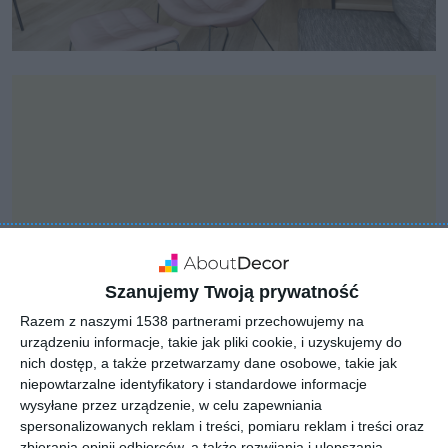
Szanujemy Twoją prywatność
Razem z naszymi 1538 partnerami przechowujemy na
urządzeniu informacje, takie jak pliki cookie, i uzyskujemy do
nich dostęp, a także przetwarzamy dane osobowe, takie jak
INSPIRACJA
niepowtarzalne identyfikatory i standardowe informacje
Schody zabiegowych ze
wysyłane przez urządzenie, w celu zapewniania
spersonalizowanych reklam i treści, pomiaru reklam i treści oraz
szklaną balustradą
zbierania opinii odbiorców, a także rozwijania i ulepszania