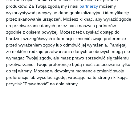
produktów.
Za Twoją zgodą my i nasi
partnerzy
możemy
wykorzystywać precyzyjne dane geolokalizacyjne i identyfikację
przez skanowanie urządzeń. Możesz kliknąć, aby wyrazić zgodę
Aranżacja schodów zabiegowych ze szklaną balustradą.
na przetwarzanie danych przez nas i naszych partnerów
zgodnie z opisem powyżej. Możesz też uzyskać dostęp do
AUTOR:
Artefekt
bardziej szczegółowych informacji i zmienić swoje preferencje
DODAJ DO ULUBIONYCH
przed wyrażeniem zgody lub odmówić jej wyrażenia.
Pamiętaj,
że niektóre rodzaje przetwarzania danych osobowych mogą nie
UDOSTĘPNIJ
wymagać Twojej zgody, ale masz prawo sprzeciwić się takiemu
przetwarzaniu. Twoje preferencje będą mieć zastosowanie tylko
Pozostałe zdjęcia w projekcie:
Projekt mieszkania
do tej witryny. Możesz w dowolnym momencie zmienić swoje
preferencje lub wycofać zgodę, wracając na tę stronę i klikając
poziomowego z otwartą przestrzenią
przycisk "Prywatność" na dole strony.