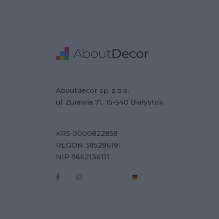
Stopka
Adres
Dane Firmy
Aboutdecor sp. z o.o.
ul. Żurawia 71, 15-540 Białystok
KRS 0000822858
REGON 385286191
NIP 9662136111