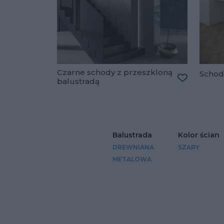
Czarne schody z przeszkloną
Schod
balustradą
Dodaj do u
Balustrada
Kolor ścian
DREWNIANA
SZARY
METALOWA