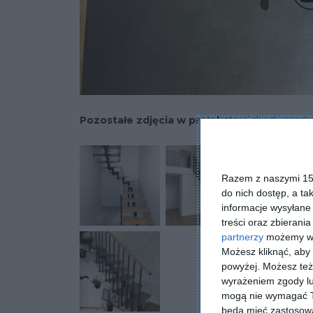
Pozostałe zdjęcia w projekcie:
Schody modu
Razem z naszymi 153
do nich dostęp, a ta
informacje wysyłane 
treści oraz zbierania
partnerzy
możemy wyk
Możesz kliknąć, aby
powyżej. Możesz też 
wyrażeniem zgody lu
mogą nie wymagać Tw
będą mieć zastosowa