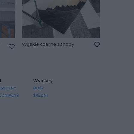
u
Wąskie czarne schody
Dodaj do ulubio
Dodaj do ulubionych
l
Wymiary
ASYCZNY
DUŻY
LONIALNY
ŚREDNI