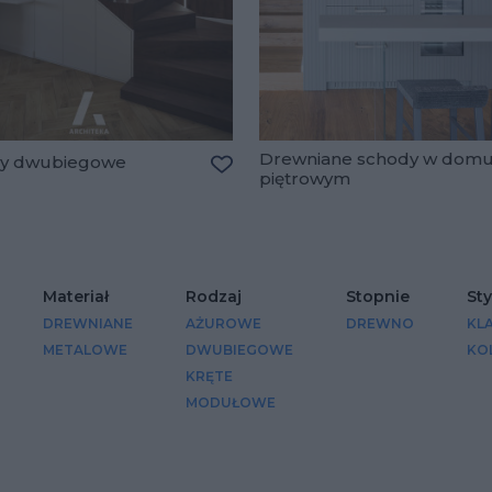
Drewniane schody w dom
y dwubiegowe
piętrowym
Dodaj do ulubionych
lubionych
Materiał
Rodzaj
Stopnie
Sty
DREWNIANE
AŻUROWE
DREWNO
KL
METALOWE
DWUBIEGOWE
KO
KRĘTE
MODUŁOWE