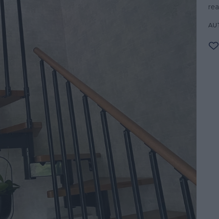
rea
AU