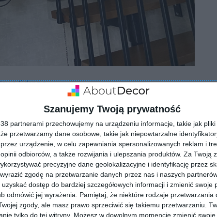
łowe Gdanzig
Szanujemy Twoją prywatność
8 partnerami przechowujemy na urządzeniu informacje, takie jak pliki 
kże przetwarzamy dane osobowe, takie jak niepowtarzalne identyfikato
przez urządzenie, w celu zapewniania spersonalizowanych reklam i tre
 opinii odbiorców, a także rozwijania i ulepszania produktów.
Za Twoją z
orzystywać precyzyjne dane geolokalizacyjne i identyfikację przez s
 wyrazić zgodę na przetwarzanie danych przez nas i naszych partneró
uzyskać dostęp do bardziej szczegółowych informacji i zmienić swoje 
b odmówić jej wyrażenia.
Pamiętaj, że niektóre rodzaje przetwarzani
ojej zgody, ale masz prawo sprzeciwić się takiemu przetwarzaniu. Tw
nie tylko do tej witryny. Możesz w dowolnym momencie zmienić swoje 