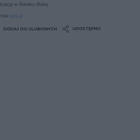
lizacja w Bielsku-Białej
TOR:
DOLLE
UDOSTĘPNIJ
DODAJ DO ULUBIONYCH