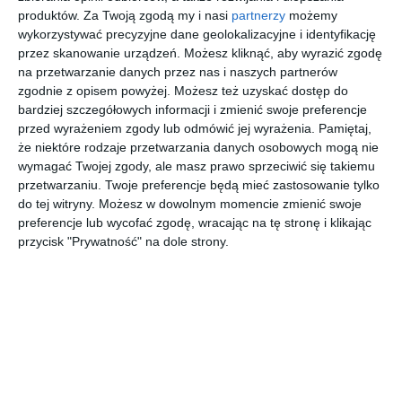
produktów.
Za Twoją zgodą my i nasi
partnerzy
możemy
wykorzystywać precyzyjne dane geolokalizacyjne i identyfikację
przez skanowanie urządzeń. Możesz kliknąć, aby wyrazić zgodę
na przetwarzanie danych przez nas i naszych partnerów
zgodnie z opisem powyżej. Możesz też uzyskać dostęp do
bardziej szczegółowych informacji i zmienić swoje preferencje
przed wyrażeniem zgody lub odmówić jej wyrażenia.
Pamiętaj,
że niektóre rodzaje przetwarzania danych osobowych mogą nie
wymagać Twojej zgody, ale masz prawo sprzeciwić się takiemu
przetwarzaniu. Twoje preferencje będą mieć zastosowanie tylko
INSPIRACJA
do tej witryny. Możesz w dowolnym momencie zmienić swoje
schody modułowe
preferencje lub wycofać zgodę, wracając na tę stronę i klikając
Danzig
przycisk "Prywatność" na dole strony.
realizacja na terenie Polski
AUTOR:
DOLLE
DODAJ DO ULUBIONYCH