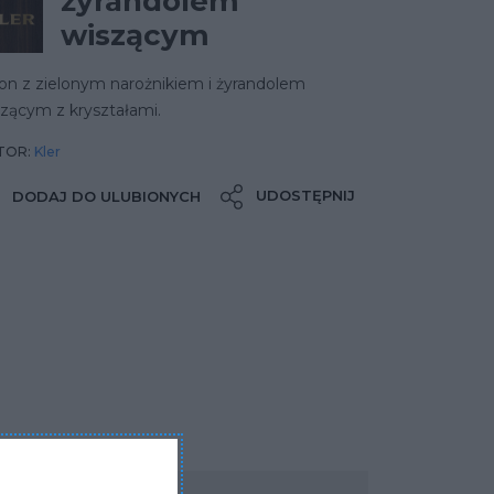
żyrandolem
wiszącym
on z zielonym narożnikiem i żyrandolem
zącym z kryształami.
TOR:
Kler
UDOSTĘPNIJ
DODAJ DO ULUBIONYCH