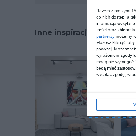
Razem z naszymi 153
do nich dostęp, a ta
informacje wysyłane 
treści oraz zbierania
Inne inspiracje
partnerzy
możemy wyk
Możesz kliknąć, aby
powyżej. Możesz też 
wyrażeniem zgody lu
mogą nie wymagać Tw
będą mieć zastosowa
wycofać zgodę, wraca
W