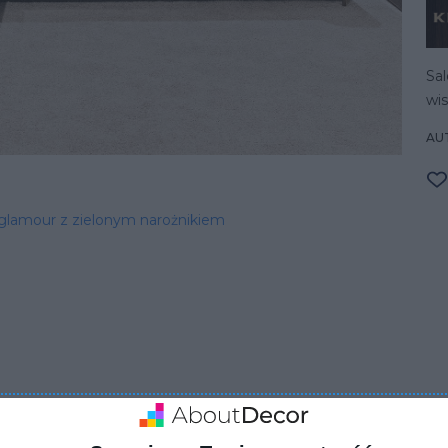
Sal
wis
AU
 glamour z zielonym narożnikiem
ZADAJ PYTANIE