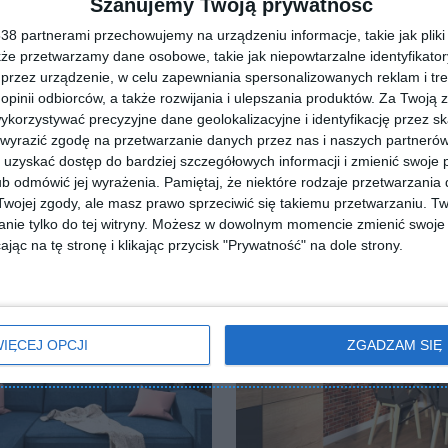
Szanujemy Twoją prywatność
8 partnerami przechowujemy na urządzeniu informacje, takie jak pliki 
kże przetwarzamy dane osobowe, takie jak niepowtarzalne identyfikato
przez urządzenie, w celu zapewniania spersonalizowanych reklam i tre
 opinii odbiorców, a także rozwijania i ulepszania produktów.
Za Twoją z
orzystywać precyzyjne dane geolokalizacyjne i identyfikację przez s
 wyrazić zgodę na przetwarzanie danych przez nas i naszych partneró
uzyskać dostęp do bardziej szczegółowych informacji i zmienić swoje 
b odmówić jej wyrażenia.
Pamiętaj, że niektóre rodzaje przetwarzani
ojej zgody, ale masz prawo sprzeciwić się takiemu przetwarzaniu. Tw
nie tylko do tej witryny. Możesz w dowolnym momencie zmienić swoje 
jąc na tę stronę i klikając przycisk "Prywatność" na dole strony.
IĘCEJ OPCJI
ZGADZAM SIĘ