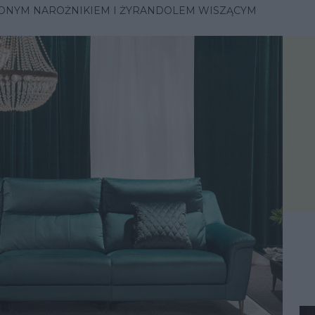
LONYM NAROŻNIKIEM I ŻYRANDOLEM WISZĄCYM