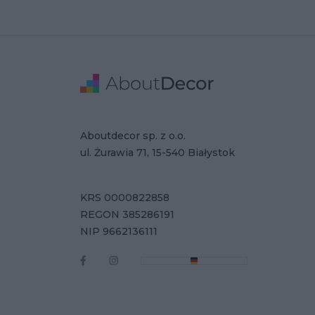
Stopka
Adres
Dane Firmy
Aboutdecor sp. z o.o.
ul. Żurawia 71, 15-540 Białystok
KRS 0000822858
REGON 385286191
NIP 9662136111