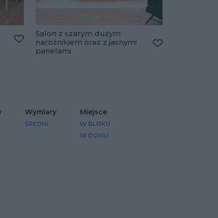
Salon z szarym dużym
narożnikiem oraz z jasnymi
Dodaj do ulubionych
panelami
Dodaj do ulubio
y
Wymiary
Miejsce
ŚREDNI
W BLOKU
W DOMU