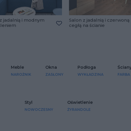
z jadalnią i modnym
Salon z jadalnią i czerwoną
tleniem
cegłą na ścianie
Dodaj do ulubionych
lubionych
Meble
Okna
Podłoga
Ścian
NAROŻNIK
ZASŁONY
WYKŁADZINA
FARBA
Styl
Oświetlenie
NOWOCZESNY
ŻYRANDOLE