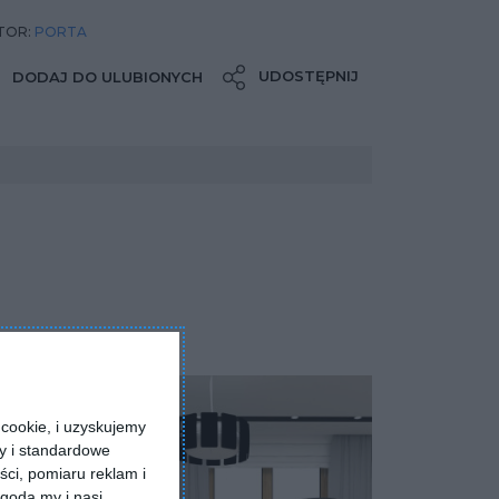
TOR:
PORTA
UDOSTĘPNIJ
DODAJ DO ULUBIONYCH
cookie, i uzyskujemy
ry i standardowe
ści, pomiaru reklam i
godą my i nasi