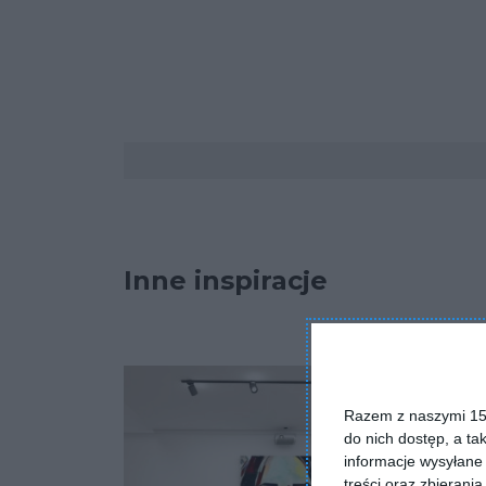
Komentarze
Inne inspiracje
Razem z naszymi 153
do nich dostęp, a ta
informacje wysyłane 
treści oraz zbierania