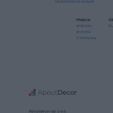
TELEWIZOR NA ŚCIANIE
Miejsce
Oś
W BLOKU
PL
W DOMU
Z SYPIALNIĄ
Stopka
Adres
Dane Firmy
Aboutdecor sp. z o.o.