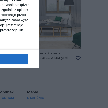
kanowanie urządzeń.
w zgodnie z opisem
preferencje przed
a danych osobowych
oje preferencje
preferencje lub
Salon z szarym dużym
narożnikiem oraz z jasnymi
Dodaj do ulubionych
panelami
Dodaj do ulubio
Kominek
Meble
STANDARD
NAROŻNIK