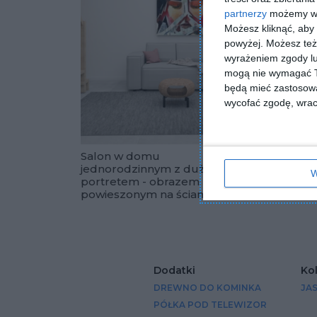
partnerzy
możemy wyk
Możesz kliknąć, aby
powyżej. Możesz też 
wyrażeniem zgody lu
mogą nie wymagać Tw
będą mieć zastosowa
wycofać zgodę, wraca
Salon w domu
Salon 
jednorodzinnym z dużym
oświe
W
portretem - obrazem
Dodaj do u
powieszonym na ścianie
Dodatki
Ko
DREWNO DO KOMINKA
JA
PÓŁKA POD TELEWIZOR