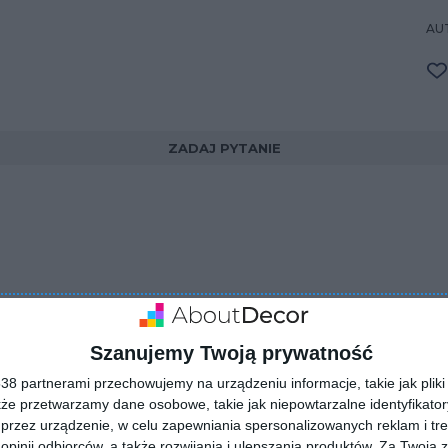
AU
ZADAJ PYTANIE
Szanujemy Twoją prywatność
8 partnerami przechowujemy na urządzeniu informacje, takie jak pliki 
kże przetwarzamy dane osobowe, takie jak niepowtarzalne identyfikato
przez urządzenie, w celu zapewniania spersonalizowanych reklam i tre
 opinii odbiorców, a także rozwijania i ulepszania produktów.
Za Twoją z