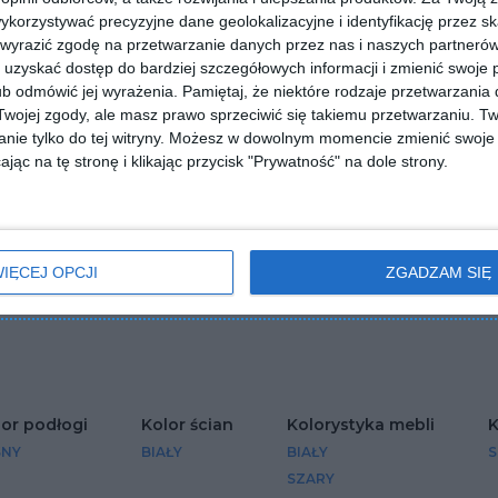
orzystywać precyzyjne dane geolokalizacyjne i identyfikację przez s
 wyrazić zgodę na przetwarzanie danych przez nas i naszych partneró
uzyskać dostęp do bardziej szczegółowych informacji i zmienić swoje 
b odmówić jej wyrażenia.
Pamiętaj, że niektóre rodzaje przetwarzani
ojej zgody, ale masz prawo sprzeciwić się takiemu przetwarzaniu. Tw
nie tylko do tej witryny. Możesz w dowolnym momencie zmienić swoje 
jąc na tę stronę i klikając przycisk "Prywatność" na dole strony.
z jadalnią i modnym
Salon z jadalnią i czerwoną
tleniem
cegłą na ścianie
IĘCEJ OPCJI
ZGADZAM SIĘ
Dodaj do ulubionych
lubionych
lor podłogi
Kolor ścian
Kolorystyka mebli
SNY
BIAŁY
BIAŁY
SZARY