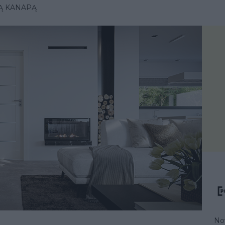
ŁĄ KANAPĄ
No