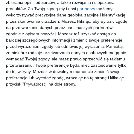
zbierania opinii odbiorców, a także rozwijania i ulepszania
produktów.
Za Twoją zgodą my i nasi
partnerzy
możemy
wykorzystywać precyzyjne dane geolokalizacyjne i identyfikację
Aranżacja salonu w domu jednorodzinnym z dużym
przez skanowanie urządzeń. Możesz kliknąć, aby wyrazić zgodę
portretem - obrazem powieszonym na ścianie.
na przetwarzanie danych przez nas i naszych partnerów
zgodnie z opisem powyżej. Możesz też uzyskać dostęp do
AUTOR:
wnetrzewdomu.pl
bardziej szczegółowych informacji i zmienić swoje preferencje
DODAJ DO ULUBIONYCH
przed wyrażeniem zgody lub odmówić jej wyrażenia.
Pamiętaj,
że niektóre rodzaje przetwarzania danych osobowych mogą nie
UDOSTĘPNIJ
wymagać Twojej zgody, ale masz prawo sprzeciwić się takiemu
przetwarzaniu. Twoje preferencje będą mieć zastosowanie tylko
Pozostałe zdjęcia w projekcie:
Projekt parteru w domu
do tej witryny. Możesz w dowolnym momencie zmienić swoje
preferencje lub wycofać zgodę, wracając na tę stronę i klikając
jednorodzinnym
przycisk "Prywatność" na dole strony.