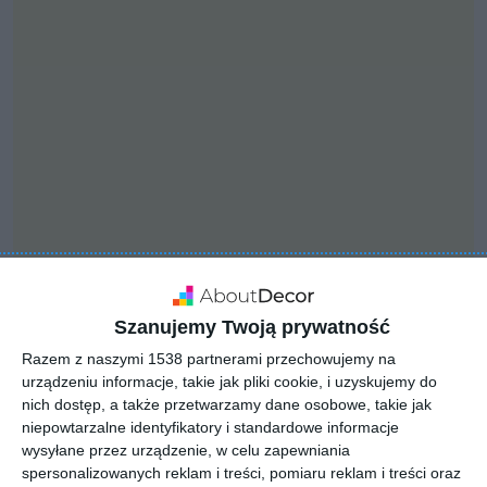
Szanujemy Twoją prywatność
INSPIRACJA
Salon w domu
Razem z naszymi 1538 partnerami przechowujemy na
urządzeniu informacje, takie jak pliki cookie, i uzyskujemy do
jednorodzinnym z dużym
nich dostęp, a także przetwarzamy dane osobowe, takie jak
portretem - obrazem
niepowtarzalne identyfikatory i standardowe informacje
wysyłane przez urządzenie, w celu zapewniania
powieszonym na ścianie
spersonalizowanych reklam i treści, pomiaru reklam i treści oraz