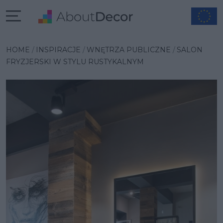
Wybrana inspiracja
HOME
INSPIRACJE
WNĘTRZA PUBLICZNE
SALON
FRYZJERSKI W STYLU RUSTYKALNYM