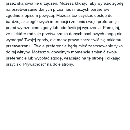
przez skanowanie urządzeń. Możesz kliknąć, aby wyrazić zgodę
na przetwarzanie danych przez nas i naszych partnerów
zgodnie z opisem powyżej. Możesz też uzyskać dostęp do
bardziej szczegółowych informacji i zmienić swoje preferencje
przed wyrażeniem zgody lub odmówić jej wyrażenia.
Pamiętaj,
że niektóre rodzaje przetwarzania danych osobowych mogą nie
wymagać Twojej zgody, ale masz prawo sprzeciwić się takiemu
przetwarzaniu. Twoje preferencje będą mieć zastosowanie tylko
do tej witryny. Możesz w dowolnym momencie zmienić swoje
preferencje lub wycofać zgodę, wracając na tę stronę i klikając
przycisk "Prywatność" na dole strony.
INSPIRACJA
Salon fryzjerski w stylu
rustykalnym
Aranżacja salonu fryzjerskiego w stylu rustykalnym.
AUTOR:
Regalia Polska Manufaktura
DODAJ DO ULUBIONYCH