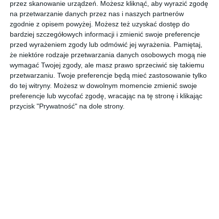
przez skanowanie urządzeń. Możesz kliknąć, aby wyrazić zgodę
na przetwarzanie danych przez nas i naszych partnerów
UDOSTĘPNIJ
zgodnie z opisem powyżej. Możesz też uzyskać dostęp do
bardziej szczegółowych informacji i zmienić swoje preferencje
Pozostałe zdjęcia w projekcie:
Harmonia i
przed wyrażeniem zgody lub odmówić jej wyrażenia.
Pamiętaj,
Funkcjonalność: Klucz do Idealnego Wnętrza
że niektóre rodzaje przetwarzania danych osobowych mogą nie
wymagać Twojej zgody, ale masz prawo sprzeciwić się takiemu
przetwarzaniu. Twoje preferencje będą mieć zastosowanie tylko
do tej witryny. Możesz w dowolnym momencie zmienić swoje
preferencje lub wycofać zgodę, wracając na tę stronę i klikając
przycisk "Prywatność" na dole strony.
Komentarze
ZADAJ PYTANIE
Inne inspiracje