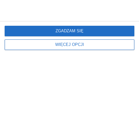
ZIELONY
Meble
Miejsce
FOTEL
W BLOKU
ZGADZAM SIĘ
SOFA KLASYCZNA
W DOMU
STOLIK KAWOWY
Z ANEKSEM
WIĘCEJ OPCJI
Z KUCHNIĄ
Okna
Oświetlenie
ROLETY
LAMPKA NOCNA
Podłoga
Ściany
DYWAN
FARBA
PŁYTKI
LUSTRO
Wymiary
ŚREDNI