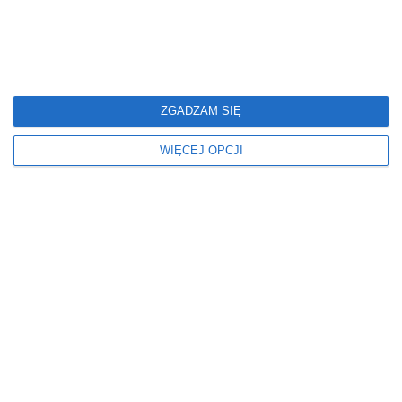
BEZ TELEWIZORA
JASNY
Kolor ścian
Kolorystyka mebli
RÓŻOWY
RÓŻOWY
Meble
Miejsce
ZGADZAM SIĘ
SOFA KLASYCZNA
W BLOKU
W DOMU
WIĘCEJ OPCJI
Okna
Oświetlenie
ZASŁONY
LAMPY WISZĄCE
Podłoga
Ściany
PANELE
PÓŁKA
Stół
Styl
OKRĄGŁY
NOWOCZESNY
Wymiary
ŚREDNI