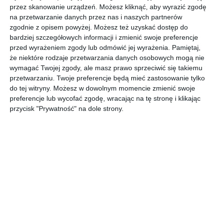
przez skanowanie urządzeń. Możesz kliknąć, aby wyrazić zgodę
na przetwarzanie danych przez nas i naszych partnerów
zgodnie z opisem powyżej. Możesz też uzyskać dostęp do
INSPIRACJA
bardziej szczegółowych informacji i zmienić swoje preferencje
Róż na ścianie i w
przed wyrażeniem zgody lub odmówić jej wyrażenia.
Pamiętaj,
że niektóre rodzaje przetwarzania danych osobowych mogą nie
dodatkach w salonie
wymagać Twojej zgody, ale masz prawo sprzeciwić się takiemu
przetwarzaniu. Twoje preferencje będą mieć zastosowanie tylko
do tej witryny. Możesz w dowolnym momencie zmienić swoje
preferencje lub wycofać zgodę, wracając na tę stronę i klikając
Róż na ścianie i w dodatkach w aranżacji salonu.
przycisk "Prywatność" na dole strony.
AUTOR:
Magnat Magia Szlachetnych Barw
DODAJ DO ULUBIONYCH
UDOSTĘPNIJ
Komentarze
ZADAJ PYTANIE