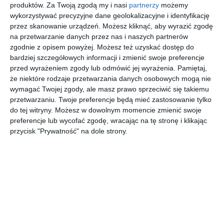
produktów.
Za Twoją zgodą my i nasi
partnerzy
możemy
Projekt wnętrza: 370 Studio (Katarzyna Westrych-Pavy,
wykorzystywać precyzyjne dane geolokalizacyjne i identyfikację
Anna Śliwka, Michał Miszkurka) Zdjęcia: Aleksandra Miszkurka
przez skanowanie urządzeń. Możesz kliknąć, aby wyrazić zgodę
Więcej informacji o pracowni znaleźć można na stronie
na przetwarzanie danych przez nas i naszych partnerów
370studio.com
zgodnie z opisem powyżej. Możesz też uzyskać dostęp do
bardziej szczegółowych informacji i zmienić swoje preferencje
AUTOR:
Home Sweet Home PR
przed wyrażeniem zgody lub odmówić jej wyrażenia.
Pamiętaj,
że niektóre rodzaje przetwarzania danych osobowych mogą nie
DODAJ DO ULUBIONYCH
wymagać Twojej zgody, ale masz prawo sprzeciwić się takiemu
przetwarzaniu. Twoje preferencje będą mieć zastosowanie tylko
UDOSTĘPNIJ
do tej witryny. Możesz w dowolnym momencie zmienić swoje
preferencje lub wycofać zgodę, wracając na tę stronę i klikając
Pozostałe zdjęcia w projekcie:
Jak smakuje obiad w raju?
przycisk "Prywatność" na dole strony.
Warto sprawdzić, a przed degustacją docenić aranżację
otoczenia.