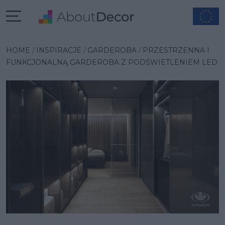
Wybrana inspiracja
HOME
INSPIRACJE
GARDEROBA
PRZESTRZENNA I
FUNKCJONALNĄ GARDEROBA Z PODŚWIETLENIEM LED