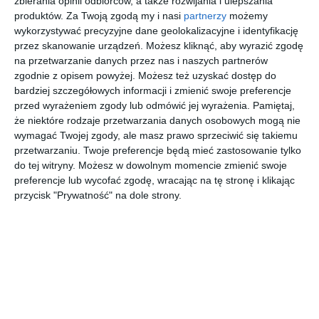
zbierania opinii odbiorców, a także rozwijania i ulepszania
produktów.
Za Twoją zgodą my i nasi
partnerzy
możemy
Przestrzenna i funkcjonalną garderoba z podświetleniem
wykorzystywać precyzyjne dane geolokalizacyjne i identyfikację
Led z jasną podłogą.
przez skanowanie urządzeń. Możesz kliknąć, aby wyrazić zgodę
na przetwarzanie danych przez nas i naszych partnerów
AUTOR:
Komandor Polska
zgodnie z opisem powyżej. Możesz też uzyskać dostęp do
DODAJ DO ULUBIONYCH
bardziej szczegółowych informacji i zmienić swoje preferencje
przed wyrażeniem zgody lub odmówić jej wyrażenia.
Pamiętaj,
UDOSTĘPNIJ
że niektóre rodzaje przetwarzania danych osobowych mogą nie
wymagać Twojej zgody, ale masz prawo sprzeciwić się takiemu
Pozostałe zdjęcia w projekcie:
Nowoczesna sypialnia z
przetwarzaniu. Twoje preferencje będą mieć zastosowanie tylko
do tej witryny. Możesz w dowolnym momencie zmienić swoje
przeszkloną garderobą
preferencje lub wycofać zgodę, wracając na tę stronę i klikając
przycisk "Prywatność" na dole strony.