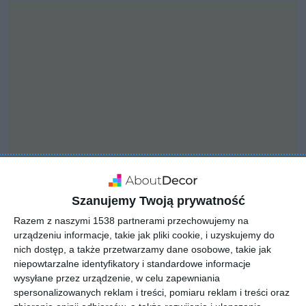
Szanujemy Twoją prywatność
INSPIRACJA
Razem z naszymi 1538 partnerami przechowujemy na
Przestrzenna i
urządzeniu informacje, takie jak pliki cookie, i uzyskujemy do
funkcjonalną garderoba
nich dostęp, a także przetwarzamy dane osobowe, takie jak
niepowtarzalne identyfikatory i standardowe informacje
z podświetleniem Led
wysyłane przez urządzenie, w celu zapewniania
spersonalizowanych reklam i treści, pomiaru reklam i treści oraz