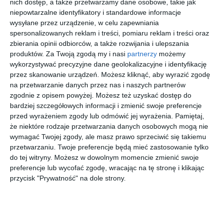
nich dostęp, a także przetwarzamy dane osobowe, takie jak
niepowtarzalne identyfikatory i standardowe informacje
wysyłane przez urządzenie, w celu zapewniania
spersonalizowanych reklam i treści, pomiaru reklam i treści oraz
zbierania opinii odbiorców, a także rozwijania i ulepszania
produktów.
Za Twoją zgodą my i nasi
partnerzy
możemy
INSPIRACJA
wykorzystywać precyzyjne dane geolokalizacyjne i identyfikację
Przestrzenna garderoba
przez skanowanie urządzeń. Możesz kliknąć, aby wyrazić zgodę
na przetwarzanie danych przez nas i naszych partnerów
w stylu Art Deco
zgodnie z opisem powyżej. Możesz też uzyskać dostęp do
bardziej szczegółowych informacji i zmienić swoje preferencje
przed wyrażeniem zgody lub odmówić jej wyrażenia.
Pamiętaj,
że niektóre rodzaje przetwarzania danych osobowych mogą nie
Aranżacja przestrzennej garderoby w stylu Art Deco.
wymagać Twojej zgody, ale masz prawo sprzeciwić się takiemu
AUTOR:
MANUKA PRACOWNIA PROJEKTOWA KATARZYNA PYKA
przetwarzaniu. Twoje preferencje będą mieć zastosowanie tylko
do tej witryny. Możesz w dowolnym momencie zmienić swoje
DODAJ DO ULUBIONYCH
preferencje lub wycofać zgodę, wracając na tę stronę i klikając
przycisk "Prywatność" na dole strony.
UDOSTĘPNIJ
Pozostałe zdjęcia w projekcie:
Projekt wnętrza domu