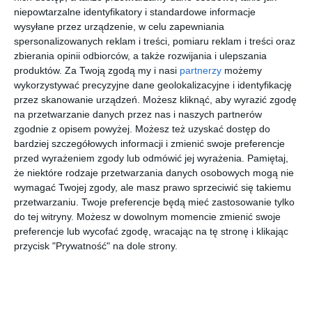
niepowtarzalne identyfikatory i standardowe informacje
wysyłane przez urządzenie, w celu zapewniania
spersonalizowanych reklam i treści, pomiaru reklam i treści oraz
zbierania opinii odbiorców, a także rozwijania i ulepszania
produktów.
Za Twoją zgodą my i nasi
partnerzy
możemy
wykorzystywać precyzyjne dane geolokalizacyjne i identyfikację
przez skanowanie urządzeń. Możesz kliknąć, aby wyrazić zgodę
na przetwarzanie danych przez nas i naszych partnerów
zgodnie z opisem powyżej. Możesz też uzyskać dostęp do
bardziej szczegółowych informacji i zmienić swoje preferencje
przed wyrażeniem zgody lub odmówić jej wyrażenia.
Pamiętaj,
że niektóre rodzaje przetwarzania danych osobowych mogą nie
INSPIRACJA
wymagać Twojej zgody, ale masz prawo sprzeciwić się takiemu
Przedpokój z
przetwarzaniu. Twoje preferencje będą mieć zastosowanie tylko
drewnianymi panelami z
do tej witryny. Możesz w dowolnym momencie zmienić swoje
preferencje lub wycofać zgodę, wracając na tę stronę i klikając
oliwkowym kolorem
przycisk "Prywatność" na dole strony.
ścian