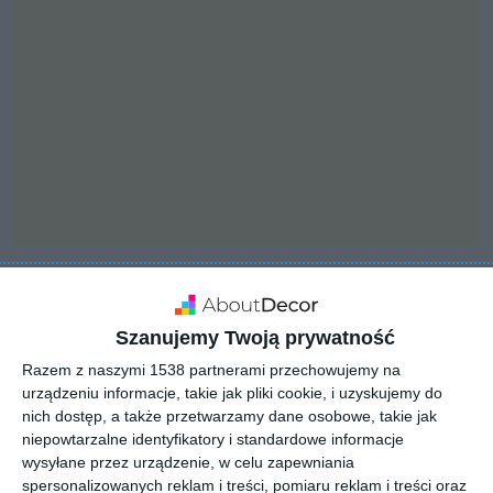
INSPIRACJA
Projekt pokoju
Szanujemy Twoją prywatność
młodzieżowego z
Razem z naszymi 1538 partnerami przechowujemy na
urządzeniu informacje, takie jak pliki cookie, i uzyskujemy do
różowym akcentem
nich dostęp, a także przetwarzamy dane osobowe, takie jak
niepowtarzalne identyfikatory i standardowe informacje
wysyłane przez urządzenie, w celu zapewniania
spersonalizowanych reklam i treści, pomiaru reklam i treści oraz
Aranżacja projektu pokoju młodzieżowego z różowym