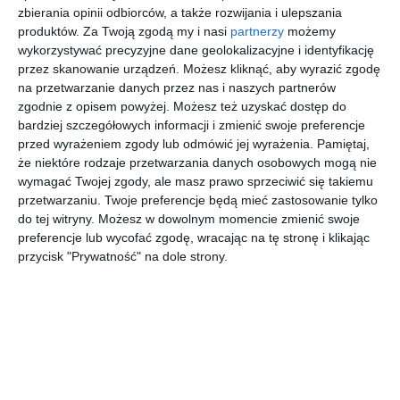
zbierania opinii odbiorców, a także rozwijania i ulepszania
akcentem.
produktów.
Za Twoją zgodą my i nasi
partnerzy
możemy
wykorzystywać precyzyjne dane geolokalizacyjne i identyfikację
AUTOR:
ArchDesign
przez skanowanie urządzeń. Możesz kliknąć, aby wyrazić zgodę
na przetwarzanie danych przez nas i naszych partnerów
DODAJ DO ULUBIONYCH
zgodnie z opisem powyżej. Możesz też uzyskać dostęp do
bardziej szczegółowych informacji i zmienić swoje preferencje
UDOSTĘPNIJ
przed wyrażeniem zgody lub odmówić jej wyrażenia.
Pamiętaj,
że niektóre rodzaje przetwarzania danych osobowych mogą nie
Pozostałe zdjęcia w projekcie:
Dom jednorodzinny w
wymagać Twojej zgody, ale masz prawo sprzeciwić się takiemu
zabudowie bliźniaczej - ul. Ułanów Królewskich - Szczecin
przetwarzaniu. Twoje preferencje będą mieć zastosowanie tylko
do tej witryny. Możesz w dowolnym momencie zmienić swoje
preferencje lub wycofać zgodę, wracając na tę stronę i klikając
przycisk "Prywatność" na dole strony.