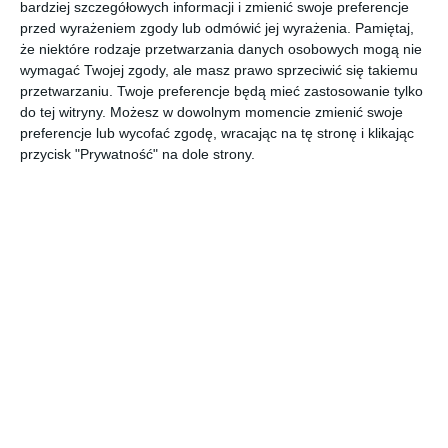
bardziej szczegółowych informacji i zmienić swoje preferencje
zagospodarowaniem terenu
przed wyrażeniem zgody lub odmówić jej wyrażenia.
Pamiętaj,
że niektóre rodzaje przetwarzania danych osobowych mogą nie
AUTOR:
AUMÜLLERDESIGN Studio Projektowe
wymagać Twojej zgody, ale masz prawo sprzeciwić się takiemu
przetwarzaniu. Twoje preferencje będą mieć zastosowanie tylko
DODAJ DO ULUBIONYCH
do tej witryny. Możesz w dowolnym momencie zmienić swoje
preferencje lub wycofać zgodę, wracając na tę stronę i klikając
UDOSTĘPNIJ
przycisk "Prywatność" na dole strony.
Komentarze
ZADAJ PYTANIE
Inne inspiracje