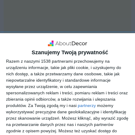
Szanujemy Twoją prywatność
Razem z naszymi 1538 partnerami przechowujemy na
urządzeniu informacje, takie jak pliki cookie, i uzyskujemy do
nich dostęp, a także przetwarzamy dane osobowe, takie jak
niepowtarzalne identyfikatory i standardowe informacje
INSPIRACJA
wysyłane przez urządzenie, w celu zapewniania
projekt elewacji wraz z
spersonalizowanych reklam i treści, pomiaru reklam i treści oraz
zbierania opinii odbiorców, a także rozwijania i ulepszania
zagospodarowaniem
produktów.
Za Twoją zgodą my i nasi
partnerzy
możemy
terenu
wykorzystywać precyzyjne dane geolokalizacyjne i identyfikację
przez skanowanie urządzeń. Możesz kliknąć, aby wyrazić zgodę
na przetwarzanie danych przez nas i naszych partnerów
zgodnie z opisem powyżej. Możesz też uzyskać dostęp do
Zamówienie obejmowało projekt elewacji wraz z