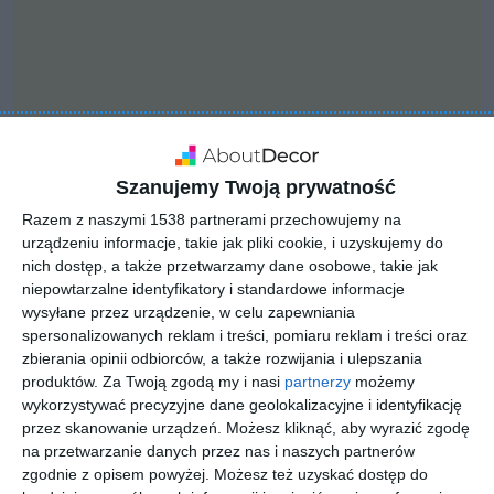
Szanujemy Twoją prywatność
Razem z naszymi 1538 partnerami przechowujemy na
urządzeniu informacje, takie jak pliki cookie, i uzyskujemy do
nich dostęp, a także przetwarzamy dane osobowe, takie jak
niepowtarzalne identyfikatory i standardowe informacje
INSPIRACJA
wysyłane przez urządzenie, w celu zapewniania
projekt elewacji wraz z
spersonalizowanych reklam i treści, pomiaru reklam i treści oraz
zbierania opinii odbiorców, a także rozwijania i ulepszania
zagospodarowaniem
produktów.
Za Twoją zgodą my i nasi
partnerzy
możemy
terenu
wykorzystywać precyzyjne dane geolokalizacyjne i identyfikację
przez skanowanie urządzeń. Możesz kliknąć, aby wyrazić zgodę
na przetwarzanie danych przez nas i naszych partnerów
zgodnie z opisem powyżej. Możesz też uzyskać dostęp do
Zamówienie obejmowało projekt elewacji wraz z