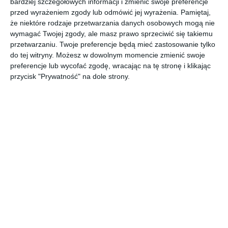
bardziej szczegółowych informacji i zmienić swoje preferencje
zagospodarowaniem terenu
przed wyrażeniem zgody lub odmówić jej wyrażenia.
Pamiętaj,
że niektóre rodzaje przetwarzania danych osobowych mogą nie
AUTOR:
AUMÜLLERDESIGN Studio Projektowe
wymagać Twojej zgody, ale masz prawo sprzeciwić się takiemu
przetwarzaniu. Twoje preferencje będą mieć zastosowanie tylko
DODAJ DO ULUBIONYCH
do tej witryny. Możesz w dowolnym momencie zmienić swoje
preferencje lub wycofać zgodę, wracając na tę stronę i klikając
UDOSTĘPNIJ
przycisk "Prywatność" na dole strony.
Komentarze
ZADAJ PYTANIE
Inne inspiracje