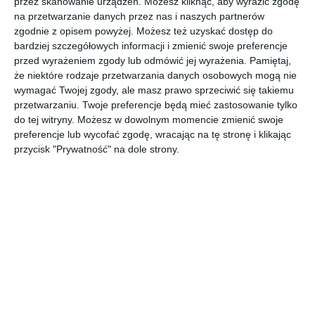
przez skanowanie urządzeń. Możesz kliknąć, aby wyrazić zgodę
na przetwarzanie danych przez nas i naszych partnerów
INSPIRACJA
zgodnie z opisem powyżej. Możesz też uzyskać dostęp do
Pokój nastolatki
bardziej szczegółowych informacji i zmienić swoje preferencje
przed wyrażeniem zgody lub odmówić jej wyrażenia.
Pamiętaj,
że niektóre rodzaje przetwarzania danych osobowych mogą nie
wymagać Twojej zgody, ale masz prawo sprzeciwić się takiemu
pokój z hamakiem i fototapetą
przetwarzaniu. Twoje preferencje będą mieć zastosowanie tylko
AUTOR:
Artefekt
do tej witryny. Możesz w dowolnym momencie zmienić swoje
preferencje lub wycofać zgodę, wracając na tę stronę i klikając
DODAJ DO ULUBIONYCH
przycisk "Prywatność" na dole strony.
UDOSTĘPNIJ
Komentarze
ZADAJ PYTANIE
Inne inspiracje