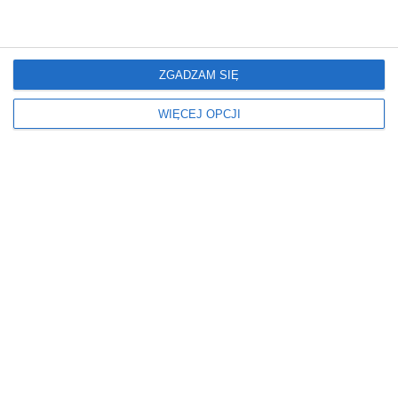
W BLOKU
LED
W DOMU
Podłoga
Ściany
ZGADZAM SIĘ
PANELE
FARBA
WIĘCEJ OPCJI
Styl
Wiek dziecka
NOWOCZESNY
POKÓJ DLA 10 LATKA
POKÓJ DLA 11 LATKA
POKÓJ DLA 12 LATKA
Wymiary
Wyposażenie pokoju
dziecięcego
ŚREDNI
MEBLE
Z HUŚTAWKĄ
Z MIEJSCEM DO NAUKI
INSPIRACJE