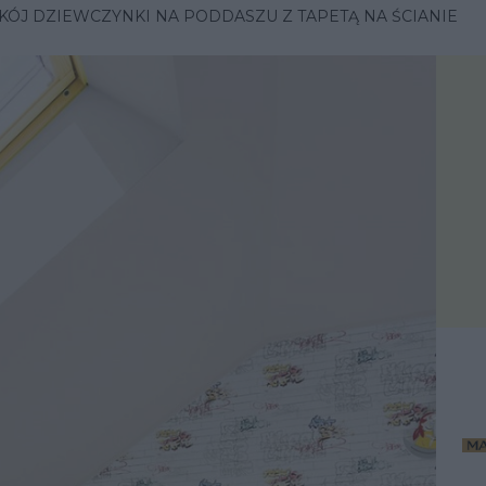
KÓJ DZIEWCZYNKI NA PODDASZU Z TAPETĄ NA ŚCIANIE