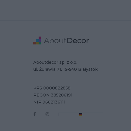
Stopka
Adres
Dane Firmy
Aboutdecor sp. z o.o.
ul. Żurawia 71, 15-540 Białystok
KRS 0000822858
REGON 385286191
NIP 9662136111