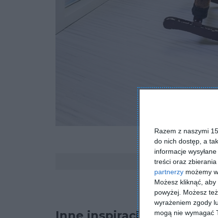
Razem z naszymi 153
do nich dostęp, a ta
informacje wysyłane 
Komentarze
treści oraz zbierania
partnerzy
możemy wyk
Możesz kliknąć, aby
powyżej. Możesz też 
wyrażeniem zgody lu
Inne inspiracje
mogą nie wymagać Tw