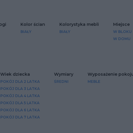
ogi
Kolor ścian
Kolorystyka mebli
Miejsce
BIAŁY
BIAŁY
W BLOKU
W DOMU
Wiek dziecka
Wymiary
Wyposażenie pokoju
POKÓJ DLA 2 LATKA
ŚREDNI
MEBLE
POKÓJ DLA 3 LATKA
POKÓJ DLA 4 LATKA
POKÓJ DLA 5 LATKA
POKÓJ DLA 6 LATKA
POKÓJ DLA 7 LATKA