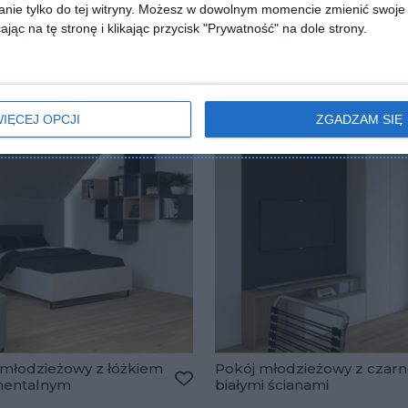
nie tylko do tej witryny. Możesz w dowolnym momencie zmienić swoje 
jąc na tę stronę i klikając przycisk "Prywatność" na dole strony.
IĘCEJ OPCJI
ZGADZAM SIĘ
 młodzieżowy z łóżkiem
Pokój młodzieżowy z czarn
nentalnym
białymi ścianami
lubionych
Dodaj do ulubionych