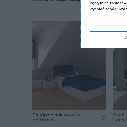
będą mieć zastosowa
wycofać zgodę, wraca
W
Pokój młodzieżowy na
Pokój
poddaszu
konty
Dodaj do u