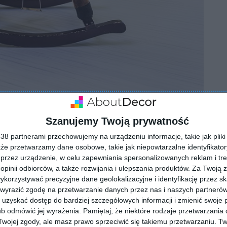
Szanujemy Twoją prywatność
8 partnerami przechowujemy na urządzeniu informacje, takie jak pliki 
kże przetwarzamy dane osobowe, takie jak niepowtarzalne identyfikato
przez urządzenie, w celu zapewniania spersonalizowanych reklam i tre
 opinii odbiorców, a także rozwijania i ulepszania produktów.
Za Twoją z
ZADAJ PYTANIE
orzystywać precyzyjne dane geolokalizacyjne i identyfikację przez s
 wyrazić zgodę na przetwarzanie danych przez nas i naszych partneró
uzyskać dostęp do bardziej szczegółowych informacji i zmienić swoje 
b odmówić jej wyrażenia.
Pamiętaj, że niektóre rodzaje przetwarzani
ojej zgody, ale masz prawo sprzeciwić się takiemu przetwarzaniu. Tw