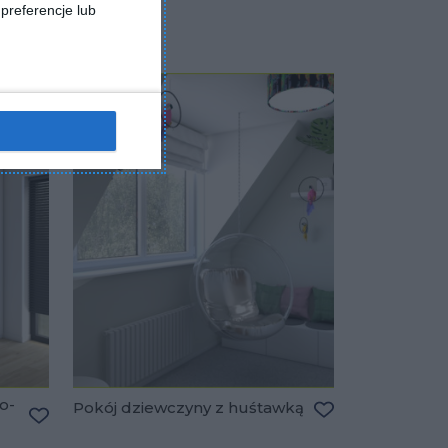
preferencje lub
o-
Pokój dziewczyny z huśtawką
Dodaj do ulubio
Dodaj do ulubionych