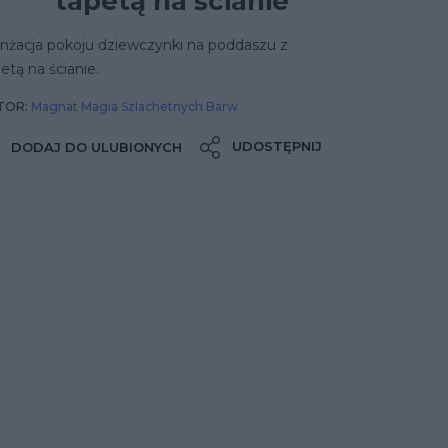
tapetą na ścianie
anżacja pokoju dziewczynki na poddaszu z
etą na ścianie.
TOR:
Magnat Magia Szlachetnych Barw
UDOSTĘPNIJ
DODAJ DO ULUBIONYCH