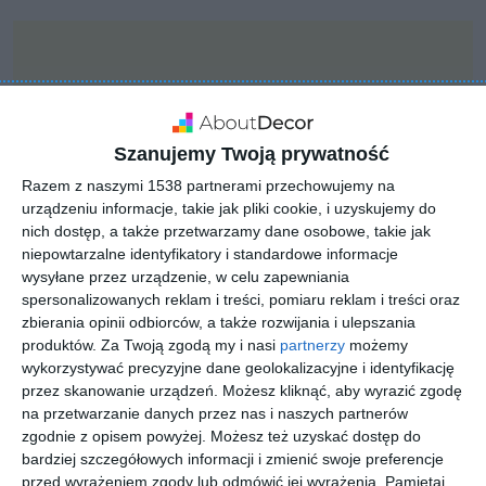
Szanujemy Twoją prywatność
Razem z naszymi 1538 partnerami przechowujemy na
urządzeniu informacje, takie jak pliki cookie, i uzyskujemy do
nich dostęp, a także przetwarzamy dane osobowe, takie jak
niepowtarzalne identyfikatory i standardowe informacje
wysyłane przez urządzenie, w celu zapewniania
spersonalizowanych reklam i treści, pomiaru reklam i treści oraz
zbierania opinii odbiorców, a także rozwijania i ulepszania
produktów.
Za Twoją zgodą my i nasi
partnerzy
możemy
INSPIRACJA
wykorzystywać precyzyjne dane geolokalizacyjne i identyfikację
Ogród łatwy w
przez skanowanie urządzeń. Możesz kliknąć, aby wyrazić zgodę
utrzymaniu
na przetwarzanie danych przez nas i naszych partnerów
zgodnie z opisem powyżej. Możesz też uzyskać dostęp do
bardziej szczegółowych informacji i zmienić swoje preferencje
przed wyrażeniem zgody lub odmówić jej wyrażenia.
Pamiętaj,