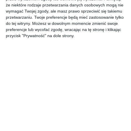
Ogród łatwy w utrzymaniu z przewagą trawy
że niektóre rodzaje przetwarzania danych osobowych mogą nie
wymagać Twojej zgody, ale masz prawo sprzeciwić się takiemu
AUTOR: Redakcja AboutDecor
przetwarzaniu. Twoje preferencje będą mieć zastosowanie tylko
do tej witryny. Możesz w dowolnym momencie zmienić swoje
DODAJ DO ULUBIONYCH
preferencje lub wycofać zgodę, wracając na tę stronę i klikając
przycisk "Prywatność" na dole strony.
UDOSTĘPNIJ
Komentarze
ZADAJ PYTANIE
Inne inspiracje