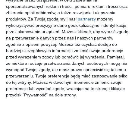
wysyłane przez urządzenie, w celu zapewniania
spersonalizowanych reklam i treści, pomiaru reklam i treści oraz
Nowoczesny salon z zabudowaną ścianą telewizyjną oraz
zbierania opinii odbiorców, a także rozwijania i ulepszania
produktów.
Za Twoją zgodą my i nasi
partnerzy
możemy
kominkiem.
wykorzystywać precyzyjne dane geolokalizacyjne i identyfikację
AUTOR:
JUNG POLSKA
przez skanowanie urządzeń. Możesz kliknąć, aby wyrazić zgodę
na przetwarzanie danych przez nas i naszych partnerów
DODAJ DO ULUBIONYCH
zgodnie z opisem powyżej. Możesz też uzyskać dostęp do
bardziej szczegółowych informacji i zmienić swoje preferencje
UDOSTĘPNIJ
przed wyrażeniem zgody lub odmówić jej wyrażenia.
Pamiętaj,
że niektóre rodzaje przetwarzania danych osobowych mogą nie
Pozostałe zdjęcia w projekcie:
Projekt domu
wymagać Twojej zgody, ale masz prawo sprzeciwić się takiemu
jednorodzinnego
przetwarzaniu. Twoje preferencje będą mieć zastosowanie tylko
do tej witryny. Możesz w dowolnym momencie zmienić swoje
preferencje lub wycofać zgodę, wracając na tę stronę i klikając
przycisk "Prywatność" na dole strony.