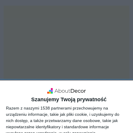
INSPIRACJA
Szanujemy Twoją prywatność
Nowoczesny salon z
Razem z naszymi 1538 partnerami przechowujemy na
zabudowaną ścianą
urządzeniu informacje, takie jak pliki cookie, i uzyskujemy do
nich dostęp, a także przetwarzamy dane osobowe, takie jak
telewizyjną
niepowtarzalne identyfikatory i standardowe informacje