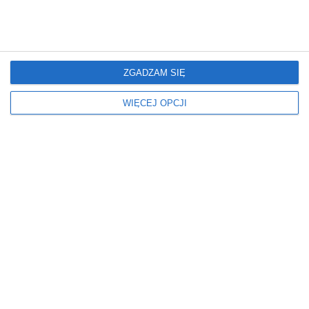
Kolor ścian
Kolorystyka mebli
BIAŁY
BIAŁY
SZARY
DREWNIANY
ZGADZAM SIĘ
Krzesła
Okna
OBROTOWE
ŻALUZJE
WIĘCEJ OPCJI
Oświetlenie
Podłoga
LAMPY WISZĄCE
WYKŁADZINA
Położenie
Ściany
W POKOJU
FARBA
W SYPIALNI
Styl
Wymiary
NOWOCZESNY
DUŻY
ŚREDNI