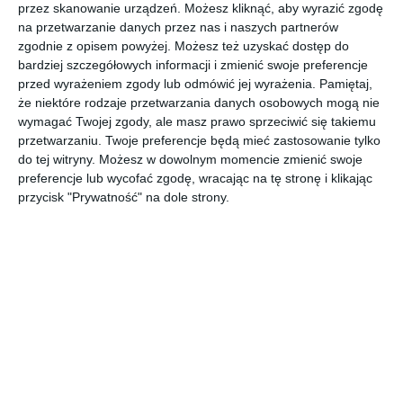
Nowoczesne biuro z białymi meblami oraz z krzesłem
przez skanowanie urządzeń. Możesz kliknąć, aby wyrazić zgodę
na przetwarzanie danych przez nas i naszych partnerów
obrotowym.
zgodnie z opisem powyżej. Możesz też uzyskać dostęp do
AUTOR:
Regalia Polska Manufaktura
bardziej szczegółowych informacji i zmienić swoje preferencje
przed wyrażeniem zgody lub odmówić jej wyrażenia.
Pamiętaj,
DODAJ DO ULUBIONYCH
że niektóre rodzaje przetwarzania danych osobowych mogą nie
wymagać Twojej zgody, ale masz prawo sprzeciwić się takiemu
UDOSTĘPNIJ
przetwarzaniu. Twoje preferencje będą mieć zastosowanie tylko
do tej witryny. Możesz w dowolnym momencie zmienić swoje
Pozostałe zdjęcia w projekcie:
Nowoczesne
preferencje lub wycofać zgodę, wracając na tę stronę i klikając
pomieszczenie biurowe
przycisk "Prywatność" na dole strony.
Komentarze
ZADAJ PYTANIE