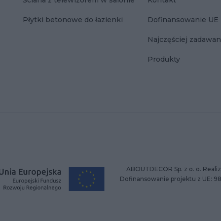
Ściana z telewizorem w salonie
Kontakt
Płytki betonowe do łazienki
Dofinansowanie UE
Najczęściej zadawan
Produkty
ABOUTDECOR Sp. z o. o. Realiz
Dofinansowanie projektu z UE: 9