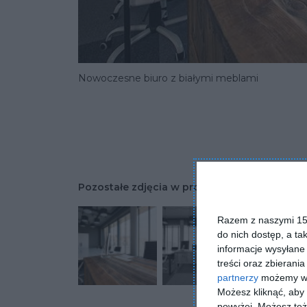
Nowoczesne biuro z białymi meblami
Pozostałe zdjęcia w projekcie:
Nowoczesne p
Razem z naszymi 153
do nich dostęp, a ta
informacje wysyłane 
treści oraz zbierania
partnerzy
możemy wyk
Możesz kliknąć, aby
powyżej. Możesz też 