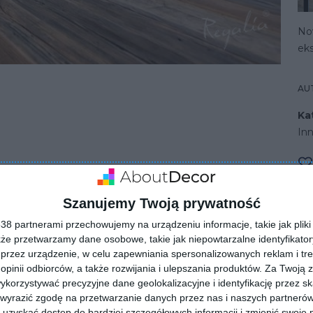
No
ek
AU
Ka
In
omieszczenie biurowe
Szanujemy Twoją prywatność
8 partnerami przechowujemy na urządzeniu informacje, takie jak pliki 
kże przetwarzamy dane osobowe, takie jak niepowtarzalne identyfikato
przez urządzenie, w celu zapewniania spersonalizowanych reklam i tre
 opinii odbiorców, a także rozwijania i ulepszania produktów.
Za Twoją z
orzystywać precyzyjne dane geolokalizacyjne i identyfikację przez s
 wyrazić zgodę na przetwarzanie danych przez nas i naszych partneró
uzyskać dostęp do bardziej szczegółowych informacji i zmienić swoje 