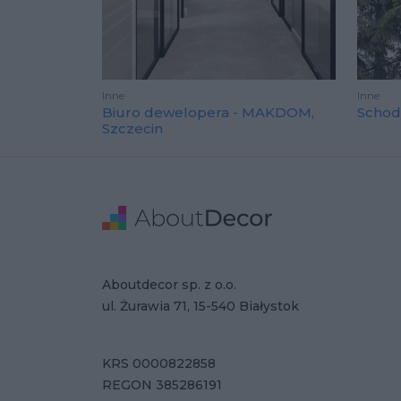
Inne
Inne
Biuro dewelopera - MAKDOM,
Schod
Szczecin
Stopka
Adres
Dane Firmy
Aboutdecor sp. z o.o.
ul. Żurawia 71, 15-540 Białystok
KRS 0000822858
REGON 385286191