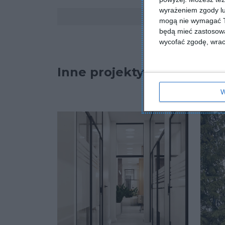
wyrażeniem zgody lu
Komentarze
mogą nie wymagać Tw
będą mieć zastosowa
wycofać zgodę, wraca
Inne projekty
W