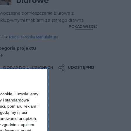
biurowe
woczesne pomieszczenie biurowe z
skluzywnymi meblami ze starego drewna.
POKAŻ WIĘCEJ
TOR:
Regalia Polska Manufaktura
tegoria projektu
ne
UDOSTĘPNIJ
DODAJ DO ULUBIONYCH
cookie, i uzyskujemy
ry i standardowe
ści, pomiaru reklam i
godą my i nasi
kanowanie urządzeń.
w zgodnie z opisem
preferencje przed