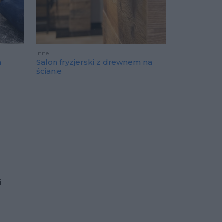
Inne
h
Salon fryzjerski z drewnem na
ścianie
i