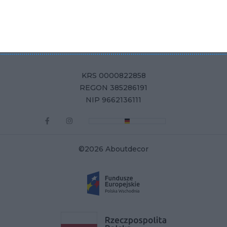
Aboutdecor sp. z o.o.
ul. Żurawia 71, 15-540 Białystok
KRS 0000822858
REGON 385286191
NIP 9662136111
©2026 Aboutdecor