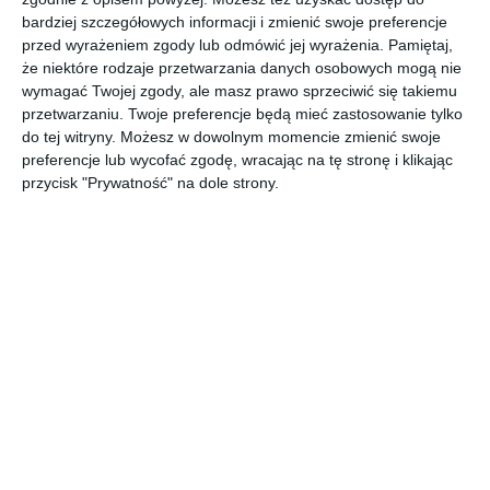
bardziej szczegółowych informacji i zmienić swoje preferencje
DODAJ DO ULUBIONYCH
przed wyrażeniem zgody lub odmówić jej wyrażenia.
Pamiętaj,
że niektóre rodzaje przetwarzania danych osobowych mogą nie
UDOSTĘPNIJ
wymagać Twojej zgody, ale masz prawo sprzeciwić się takiemu
przetwarzaniu. Twoje preferencje będą mieć zastosowanie tylko
do tej witryny. Możesz w dowolnym momencie zmienić swoje
Komentarze
ZADAJ PYTANIE
preferencje lub wycofać zgodę, wracając na tę stronę i klikając
przycisk "Prywatność" na dole strony.
Inne inspiracje