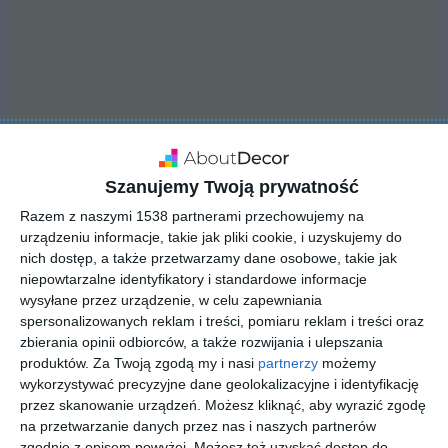
Szanujemy Twoją prywatność
Razem z naszymi 1538 partnerami przechowujemy na
urządzeniu informacje, takie jak pliki cookie, i uzyskujemy do
nich dostęp, a także przetwarzamy dane osobowe, takie jak
niepowtarzalne identyfikatory i standardowe informacje
INSPIRACJA
wysyłane przez urządzenie, w celu zapewniania
Nowoczesna garderoba
spersonalizowanych reklam i treści, pomiaru reklam i treści oraz
zbierania opinii odbiorców, a także rozwijania i ulepszania
produktów.
Za Twoją zgodą my i nasi
partnerzy
możemy
wykorzystywać precyzyjne dane geolokalizacyjne i identyfikację
Nowoczesna, duża garderoba
przez skanowanie urządzeń. Możesz kliknąć, aby wyrazić zgodę
na przetwarzanie danych przez nas i naszych partnerów
AUTOR: Redakcja AboutDecor
zgodnie z opisem powyżej. Możesz też uzyskać dostęp do