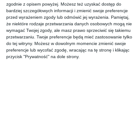
białym z poduszkami
zgodnie z opisem powyżej. Możesz też uzyskać dostęp do
bardziej szczegółowych informacji i zmienić swoje preferencje
przed wyrażeniem zgody lub odmówić jej wyrażenia.
Pamiętaj,
że niektóre rodzaje przetwarzania danych osobowych mogą nie
Meble ogrodowe wykonane ze stali, malowane w kolorze
wymagać Twojej zgody, ale masz prawo sprzeciwić się takiemu
białym. Stolik z belek drewnianych dębowych woskowanych
przetwarzaniu. Twoje preferencje będą mieć zastosowanie tylko
w kolor orzech
do tej witryny. Możesz w dowolnym momencie zmienić swoje
preferencje lub wycofać zgodę, wracając na tę stronę i klikając
AUTOR:
KNF Furniture
przycisk "Prywatność" na dole strony.
DODAJ DO ULUBIONYCH
UDOSTĘPNIJ
Pozostałe zdjęcia w projekcie:
Meble ogrodowe stolik
siedziska w kolorze białym z poduszkami