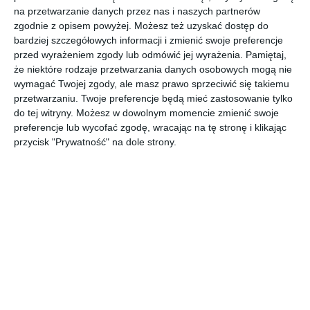
Łazienka z okrągłą wanną i grafitową ścianą z kafli.
na przetwarzanie danych przez nas i naszych partnerów
zgodnie z opisem powyżej. Możesz też uzyskać dostęp do
AUTOR: Redakcja AboutDecor
bardziej szczegółowych informacji i zmienić swoje preferencje
przed wyrażeniem zgody lub odmówić jej wyrażenia.
Pamiętaj,
DODAJ DO ULUBIONYCH
że niektóre rodzaje przetwarzania danych osobowych mogą nie
wymagać Twojej zgody, ale masz prawo sprzeciwić się takiemu
UDOSTĘPNIJ
przetwarzaniu. Twoje preferencje będą mieć zastosowanie tylko
do tej witryny. Możesz w dowolnym momencie zmienić swoje
preferencje lub wycofać zgodę, wracając na tę stronę i klikając
Komentarze
przycisk "Prywatność" na dole strony.
ZADAJ PYTANIE
Inne inspiracje