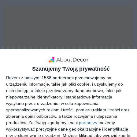
Szanujemy Twoją prywatność
Razem z naszymi 1538 partnerami przechowujemy na
urządzeniu informacje, takie jak pliki cookie, i uzyskujemy do
nich dostęp, a także przetwarzamy dane osobowe, takie jak
niepowtarzalne identyfikatory i standardowe informacje
INSPIRACJA
wysyłane przez urządzenie, w celu zapewniania
Łazienka z okrągłą
spersonalizowanych reklam i treści, pomiaru reklam i treści oraz
wanną
zbierania opinii odbiorców, a także rozwijania i ulepszania
produktów.
Za Twoją zgodą my i nasi
partnerzy
możemy
wykorzystywać precyzyjne dane geolokalizacyjne i identyfikację
przez skanowanie urządzeń. Możesz kliknąć, aby wyrazić zgodę