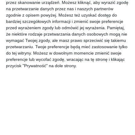
przez skanowanie urządzeń. Możesz kliknąć, aby wyrazić zgodę
na przetwarzanie danych przez nas i naszych partnerów
zgodnie z opisem powyżej. Możesz też uzyskać dostęp do
bardziej szczegółowych informacji i zmienić swoje preferencje
przed wyrażeniem zgody lub odmówić jej wyrażenia.
Pamiętaj,
że niektóre rodzaje przetwarzania danych osobowych mogą nie
wymagać Twojej zgody, ale masz prawo sprzeciwić się takiemu
przetwarzaniu. Twoje preferencje będą mieć zastosowanie tylko
INSPIRACJA
do tej witryny. Możesz w dowolnym momencie zmienić swoje
Kuchnia z wyjściem na
preferencje lub wycofać zgodę, wracając na tę stronę i klikając
balkon
przycisk "Prywatność" na dole strony.
Klasyczna kuchnia z wyjściem na balkon.
AUTOR:
KLUDI
DODAJ DO ULUBIONYCH
UDOSTĘPNIJ