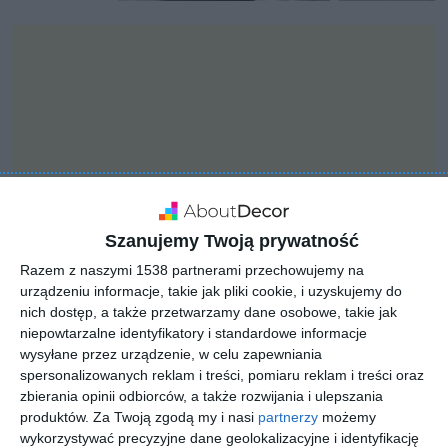
Szanujemy Twoją prywatność
Razem z naszymi 1538 partnerami przechowujemy na
urządzeniu informacje, takie jak pliki cookie, i uzyskujemy do
nich dostęp, a także przetwarzamy dane osobowe, takie jak
INSPIRACJA
niepowtarzalne identyfikatory i standardowe informacje
Kuchnia z
wysyłane przez urządzenie, w celu zapewniania
spersonalizowanych reklam i treści, pomiaru reklam i treści oraz
chromowanym kranem
zbierania opinii odbiorców, a także rozwijania i ulepszania
marki KLUDI
produktów.
Za Twoją zgodą my i nasi
partnerzy
możemy
wykorzystywać precyzyjne dane geolokalizacyjne i identyfikację