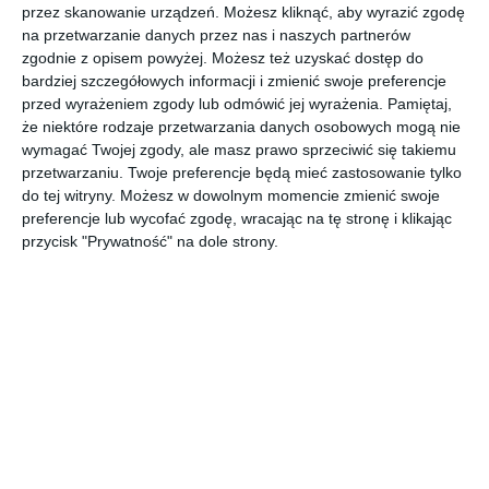
zamontowanym w blacie
przez skanowanie urządzeń. Możesz kliknąć, aby wyrazić zgodę
na przetwarzanie danych przez nas i naszych partnerów
zgodnie z opisem powyżej. Możesz też uzyskać dostęp do
bardziej szczegółowych informacji i zmienić swoje preferencje
Aranżacja kuchni z chromowanym kranem marki KLUDI
przed wyrażeniem zgody lub odmówić jej wyrażenia.
Pamiętaj,
zamontowanym w blacie.
że niektóre rodzaje przetwarzania danych osobowych mogą nie
wymagać Twojej zgody, ale masz prawo sprzeciwić się takiemu
AUTOR:
KLUDI
przetwarzaniu. Twoje preferencje będą mieć zastosowanie tylko
do tej witryny. Możesz w dowolnym momencie zmienić swoje
DODAJ DO ULUBIONYCH
preferencje lub wycofać zgodę, wracając na tę stronę i klikając
przycisk "Prywatność" na dole strony.
UDOSTĘPNIJ
Pozostałe zdjęcia w projekcie:
Kuchnie w różnych stylach
z armaturą marki KLUDI