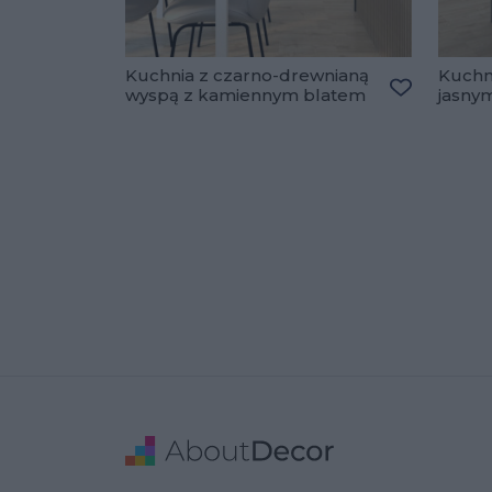
Kuchnia z czarno-drewnianą
Kuchni
wyspą z kamiennym blatem
jasny
Dodaj do u
Stopka
Adres
Dane Firmy