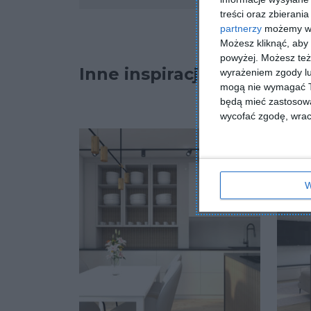
treści oraz zbierania
partnerzy
możemy wyk
Możesz kliknąć, aby
powyżej. Możesz też 
Inne inspiracje
wyrażeniem zgody lu
mogą nie wymagać Tw
będą mieć zastosowa
wycofać zgodę, wraca
W