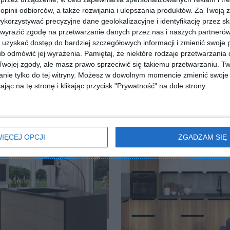
 opinii odbiorców, a także rozwijania i ulepszania produktów.
Za Twoją z
orzystywać precyzyjne dane geolokalizacyjne i identyfikację przez s
 wyrazić zgodę na przetwarzanie danych przez nas i naszych partneró
uzyskać dostęp do bardziej szczegółowych informacji i zmienić swoje 
b odmówić jej wyrażenia.
Pamiętaj, że niektóre rodzaje przetwarzani
ojej zgody, ale masz prawo sprzeciwić się takiemu przetwarzaniu. Tw
nie tylko do tej witryny. Możesz w dowolnym momencie zmienić swoje 
jąc na tę stronę i klikając przycisk "Prywatność" na dole strony.
IĘCEJ OPCJI
ZGADZAM SIĘ