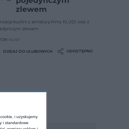
pojedynczym
zlewem
nżacja kuchni z armaturą firmy KLUDI oraz z
jedynczym zlewem.
TOR:
KLUDI
UDOSTĘPNIJ
DODAJ DO ULUBIONYCH
cookie, i uzyskujemy
ry i standardowe
ści, pomiaru reklam i