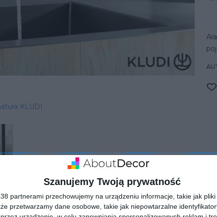
Ara
po
AU
matura KLUDI
Szanujemy Twoją prywatność
8 partnerami przechowujemy na urządzeniu informacje, takie jak pliki 
kże przetwarzamy dane osobowe, takie jak niepowtarzalne identyfikato
ZADAJ PYTANIE
przez urządzenie, w celu zapewniania spersonalizowanych reklam i tre