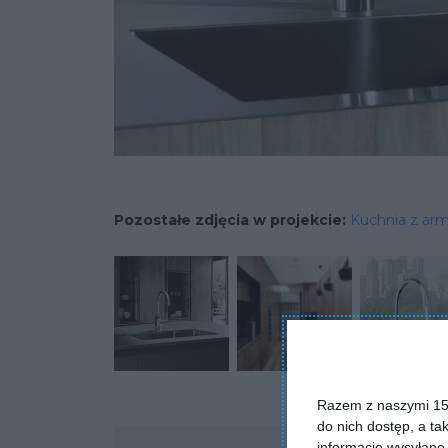
Pozostałe zdjęcia w projekcie:
Kuchnia z ar
Razem z naszymi 153
do nich dostęp, a ta
Komentarze
informacje wysyłane 