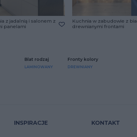
a z jadalnią i salonem z
Kuchnia w zabudowie z bia
mi panelami
drewnianymi frontami
lubionych
Dodaj do ulubionych
Blat rodzaj
Fronty kolory
LAMINOWANY
DREWNIANY
INSPIRACJE
KONTAKT