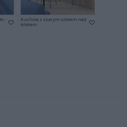
ło-
Kuchnia z szarym szkłem nad
blatem
Dodaj do ulubionych
Dodaj do ulubio