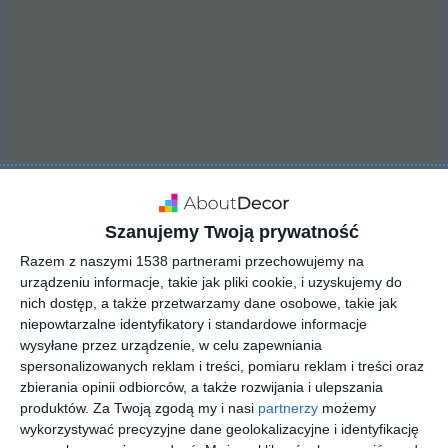
Szanujemy Twoją prywatność
Razem z naszymi 1538 partnerami przechowujemy na
urządzeniu informacje, takie jak pliki cookie, i uzyskujemy do
nich dostęp, a także przetwarzamy dane osobowe, takie jak
INSPIRACJA
niepowtarzalne identyfikatory i standardowe informacje
Kominek wolnostojący
wysyłane przez urządzenie, w celu zapewniania
Defro Home Orti w
spersonalizowanych reklam i treści, pomiaru reklam i treści oraz
tonowane bieli
zbierania opinii odbiorców, a także rozwijania i ulepszania
produktów.
Za Twoją zgodą my i nasi
partnerzy
możemy
wykorzystywać precyzyjne dane geolokalizacyjne i identyfikację