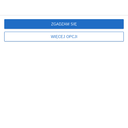
BIAŁY
BIAŁY
SZARY
Miejsce
Okna
ZGADZAM SIĘ
W BLOKU
ZASŁONY
W DOMU
WIĘCEJ OPCJI
Oświetlenie
Podłoga
LED
PŁYTKI
Rodzaj łóżka
Ściany
KONTYNENTALNE
FARBA
Styl
Wymiary
NOWOCZESNY
ŚREDNI
SKANDYNAWSKI
INSPIRACJE