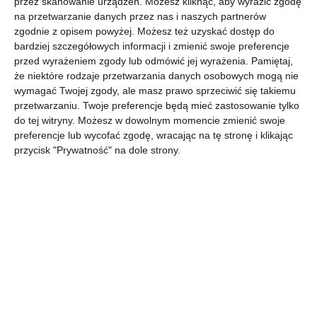
przez skanowanie urządzeń. Możesz kliknąć, aby wyrazić zgodę
Design który zmieni każde wnętrze to nowocześnie
na przetwarzanie danych przez nas i naszych partnerów
zgodnie z opisem powyżej. Możesz też uzyskać dostęp do
wyglądający piecyk z nowej kolekcji DEFRO Home ORTI.
bardziej szczegółowych informacji i zmienić swoje preferencje
Wertykalnie położona szyba drzwi pozwala wydobyć piękną
przed wyrażeniem zgody lub odmówić jej wyrażenia.
Pamiętaj,
wizję ognia. Efektowne zagięcia na froncie piecyka tworzą
że niektóre rodzaje przetwarzania danych osobowych mogą nie
ramę wokół widocznego paleniska, dające całości ciepłego
wymagać Twojej zgody, ale masz prawo sprzeciwić się takiemu
wrażenia. Nowoczesna i zwarta obudowa podkreśla piękno i
przetwarzaniu. Twoje preferencje będą mieć zastosowanie tylko
funkcjonalność tego modelu. Możliwość doprowadzenia
do tej witryny. Możesz w dowolnym momencie zmienić swoje
powietrza do paleniska od spodu i tyłu pieca. Możliwość
preferencje lub wycofać zgodę, wracając na tę stronę i klikając
przycisk "Prywatność" na dole strony.
wypoziomowania pieca od 20 mm do 40 mm.
https://www.defrohome.pl/p,48,defro-home-orti.html
AUTOR:
Defro Home
DODAJ DO ULUBIONYCH
UDOSTĘPNIJ
Komentarze
ZADAJ PYTANIE