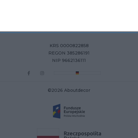
Aboutdecor sp. z o.o.
ul. Żurawia 71, 15-540 Białystok
KRS 0000822858
REGON 385286191
NIP 9662136111
©2026 Aboutdecor