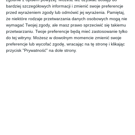
INSPIRACJA
bardziej szczegółowych informacji i zmienić swoje preferencje
KLUDI LEGO NEO
przed wyrażeniem zgody lub odmówić jej wyrażenia.
Pamiętaj,
że niektóre rodzaje przetwarzania danych osobowych mogą nie
wymagać Twojej zgody, ale masz prawo sprzeciwić się takiemu
przetwarzaniu. Twoje preferencje będą mieć zastosowanie tylko
KLUDI LEGO NEO sprawdzony i oryginalny kran.
do tej witryny. Możesz w dowolnym momencie zmienić swoje
AUTOR:
KLUDI
preferencje lub wycofać zgodę, wracając na tę stronę i klikając
przycisk "Prywatność" na dole strony.
DODAJ DO ULUBIONYCH
UDOSTĘPNIJ
Pozostałe zdjęcia w projekcie:
KLUDI LEGO NEO