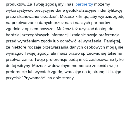
produktów.
Za Twoją zgodą my i nasi
partnerzy
możemy
wykorzystywać precyzyjne dane geolokalizacyjne i identyfikację
przez skanowanie urządzeń. Możesz kliknąć, aby wyrazić zgodę
na przetwarzanie danych przez nas i naszych partnerów
zgodnie z opisem powyżej. Możesz też uzyskać dostęp do
bardziej szczegółowych informacji i zmienić swoje preferencje
przed wyrażeniem zgody lub odmówić jej wyrażenia.
Pamiętaj,
że niektóre rodzaje przetwarzania danych osobowych mogą nie
wymagać Twojej zgody, ale masz prawo sprzeciwić się takiemu
przetwarzaniu. Twoje preferencje będą mieć zastosowanie tylko
do tej witryny. Możesz w dowolnym momencie zmienić swoje
INSPIRACJA
preferencje lub wycofać zgodę, wracając na tę stronę i klikając
Klasyczny ogród zimowy
przycisk "Prywatność" na dole strony.
z podłogą w pepitkę
Aranżacja klasycznego ogrodu zimowego z podłogą w
pepitkę.
AUTOR:
ZAPROJEKTOWANA