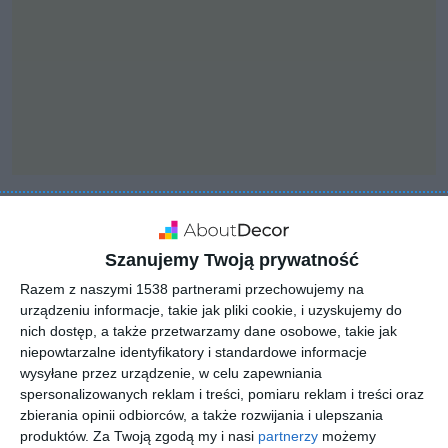
INSPIRACJA
Klasyczny ogród
Szanujemy Twoją prywatność
usytuowany przy
Razem z naszymi 1538 partnerami przechowujemy na
urządzeniu informacje, takie jak pliki cookie, i uzyskujemy do
nowoczesnym,
nich dostęp, a także przetwarzamy dane osobowe, takie jak
mazurskim domu
niepowtarzalne identyfikatory i standardowe informacje
wysyłane przez urządzenie, w celu zapewniania
spersonalizowanych reklam i treści, pomiaru reklam i treści oraz
zbierania opinii odbiorców, a także rozwijania i ulepszania
Aranżacja klasycznego ogrodu usytuowanego przy
produktów.
Za Twoją zgodą my i nasi
partnerzy
możemy