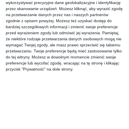
nowoczesnym, mazurskim domu.
wykorzystywać precyzyjne dane geolokalizacyjne i identyfikację
przez skanowanie urządzeń. Możesz kliknąć, aby wyrazić zgodę
AUTOR:
Jagna Bielowicka Architekt
na przetwarzanie danych przez nas i naszych partnerów
zgodnie z opisem powyżej. Możesz też uzyskać dostęp do
DODAJ DO ULUBIONYCH
bardziej szczegółowych informacji i zmienić swoje preferencje
przed wyrażeniem zgody lub odmówić jej wyrażenia.
Pamiętaj,
UDOSTĘPNIJ
że niektóre rodzaje przetwarzania danych osobowych mogą nie
wymagać Twojej zgody, ale masz prawo sprzeciwić się takiemu
Pozostałe zdjęcia w projekcie:
Nowoczesna, pruska
przetwarzaniu. Twoje preferencje będą mieć zastosowanie tylko
stodoła na Mazurach Garbatych
do tej witryny. Możesz w dowolnym momencie zmienić swoje
preferencje lub wycofać zgodę, wracając na tę stronę i klikając
przycisk "Prywatność" na dole strony.