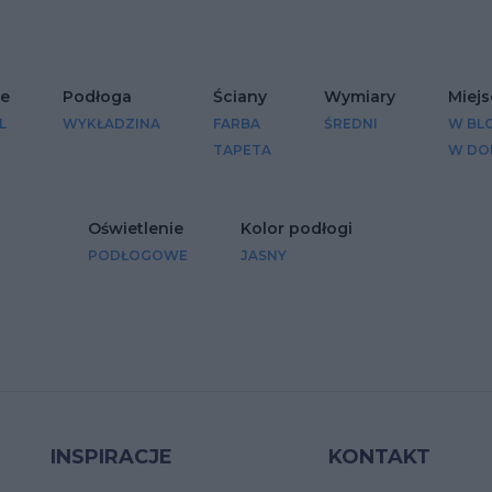
e
Podłoga
Ściany
Wymiary
Miejs
L
WYKŁADZINA
FARBA
ŚREDNI
W BL
TAPETA
W DO
Oświetlenie
Kolor podłogi
PODŁOGOWE
JASNY
INSPIRACJE
KONTAKT