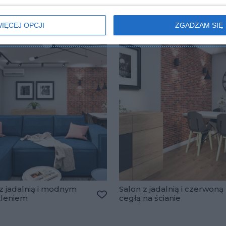
IĘCEJ OPCJI
ZGADZAM SIĘ
z jadalnią i modnym
Salon z jadalnią i czerwoną
tleniem
cegłą na ścianie
Dodaj do ulubionych
lubionych