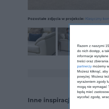
Pozostałe zdjęcia w projekcie:
Klasyczny kom
Razem z naszymi 153
do nich dostęp, a ta
informacje wysyłane 
treści oraz zbierania
partnerzy
możemy wyk
Komentarze
Możesz kliknąć, aby
powyżej. Możesz też 
wyrażeniem zgody lu
mogą nie wymagać Tw
będą mieć zastosowa
wycofać zgodę, wraca
Inne inspiracje