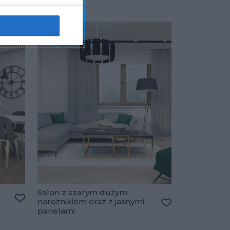
Salon z szarym dużym
narożnikiem oraz z jasnymi
Dodaj do ulubionych
panelami
Dodaj do ulubio