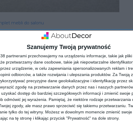
plet mebli do salonu
Szanujemy Twoją prywatność
8 partnerami przechowujemy na urządzeniu informacje, takie jak pliki 
kże przetwarzamy dane osobowe, takie jak niepowtarzalne identyfikato
przez urządzenie, w celu zapewniania spersonalizowanych reklam i tre
 opinii odbiorców, a także rozwijania i ulepszania produktów.
Za Twoją z
orzystywać precyzyjne dane geolokalizacyjne i identyfikację przez s
 wyrazić zgodę na przetwarzanie danych przez nas i naszych partneró
ZADAJ PYTANIE
uzyskać dostęp do bardziej szczegółowych informacji i zmienić swoje 
b odmówić jej wyrażenia.
Pamiętaj, że niektóre rodzaje przetwarzani
ojej zgody, ale masz prawo sprzeciwić się takiemu przetwarzaniu. Tw
nie tylko do tej witryny. Możesz w dowolnym momencie zmienić swoje 
jąc na tę stronę i klikając przycisk "Prywatność" na dole strony.