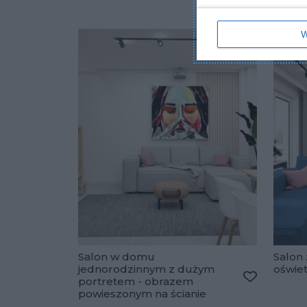
W
Salon w domu
Salon 
jednorodzinnym z dużym
oświe
portretem - obrazem
Dodaj do u
powieszonym na ścianie