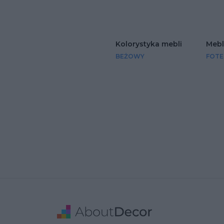
Kolorystyka mebli
Mebl
BEŻOWY
FOTE
Stopka
Adres
Dane Firmy