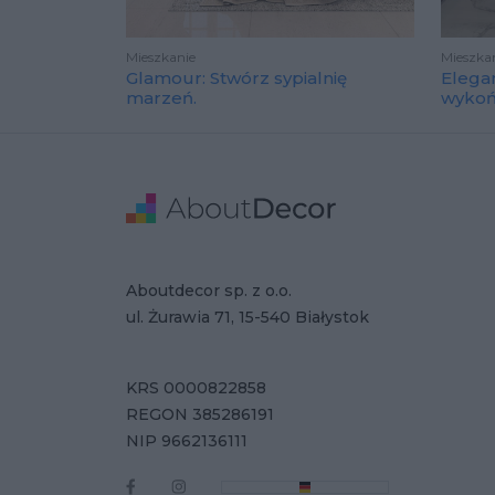
Mieszkanie
Mieszka
Glamour: Stwórz sypialnię
Elega
marzeń.
wyko
Stopka
Adres
Dane Firmy
Aboutdecor sp. z o.o.
ul. Żurawia 71, 15-540 Białystok
KRS 0000822858
REGON 385286191
NIP 9662136111