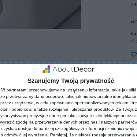
Kla
AU
Ka
Mi
plet mebli do salonu
Szanujemy Twoją prywatność
8 partnerami przechowujemy na urządzeniu informacje, takie jak pliki 
kże przetwarzamy dane osobowe, takie jak niepowtarzalne identyfikato
przez urządzenie, w celu zapewniania spersonalizowanych reklam i tre
 opinii odbiorców, a także rozwijania i ulepszania produktów.
Za Twoją z
orzystywać precyzyjne dane geolokalizacyjne i identyfikację przez s
 wyrazić zgodę na przetwarzanie danych przez nas i naszych partneró
uzyskać dostęp do bardziej szczegółowych informacji i zmienić swoje 
ZADAJ PYTANIE
b odmówić jej wyrażenia.
Pamiętaj, że niektóre rodzaje przetwarzani