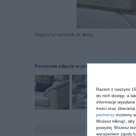
Klasyczny narożnik ze skóry
Pozostałe zdjęcia w projekcie:
Klasyczny kom
Razem z naszymi 153
do nich dostęp, a ta
informacje wysyłane 
treści oraz zbierania
partnerzy
możemy wyk
Możesz kliknąć, aby
Komentarze
powyżej. Możesz też 
wyrażeniem zgody lu