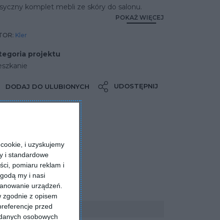
syczny komplet mebli ze skóry do salonu.
POKAŻ WIĘCEJ
TOR:
Kler
tegoria projektu
eszkanie
UDOSTĘPNIJ
DODAJ DO ULUBIONYCH
cookie, i uzyskujemy
ry i standardowe
ści, pomiaru reklam i
godą my i nasi
kanowanie urządzeń.
w zgodnie z opisem
preferencje przed
a danych osobowych