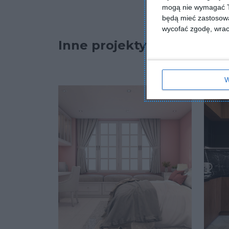
mogą nie wymagać Tw
będą mieć zastosowa
wycofać zgodę, wraca
Inne projekty
W