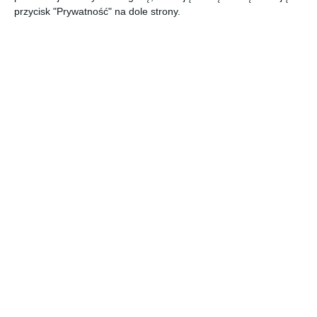
parametrów technicznych w formie prostej i przejrzystej
przycisk "Prywatność" na dole strony.
tabeli. Zobacz cały https://bit.ly/aboutdecor
AUTOR:
DOLLE
DODAJ DO ULUBIONYCH
UDOSTĘPNIJ
Pozostałe zdjęcia w projekcie:
Katalog schody do domu
2024