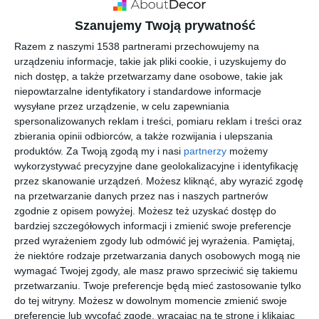
Szanujemy Twoją prywatność
Razem z naszymi 1538 partnerami przechowujemy na
urządzeniu informacje, takie jak pliki cookie, i uzyskujemy do
nich dostęp, a także przetwarzamy dane osobowe, takie jak
niepowtarzalne identyfikatory i standardowe informacje
wysyłane przez urządzenie, w celu zapewniania
spersonalizowanych reklam i treści, pomiaru reklam i treści oraz
zbierania opinii odbiorców, a także rozwijania i ulepszania
INSPIRACJA
produktów.
Za Twoją zgodą my i nasi
partnerzy
możemy
Katalog schody do domu
wykorzystywać precyzyjne dane geolokalizacyjne i identyfikację
2024
przez skanowanie urządzeń. Możesz kliknąć, aby wyrazić zgodę
na przetwarzanie danych przez nas i naszych partnerów
zgodnie z opisem powyżej. Możesz też uzyskać dostęp do
bardziej szczegółowych informacji i zmienić swoje preferencje
Ponad 7000 modeli schodów! Katalog powstał, aby wspierać
przed wyrażeniem zgody lub odmówić jej wyrażenia.
Pamiętaj,
pracę profesjonalistów w swojej dziedzinie. Każdy produkt
że niektóre rodzaje przetwarzania danych osobowych mogą nie
posiada zdjęcie wizerunkowe, nazwę, parametry techniczne,
wymagać Twojej zgody, ale masz prawo sprzeciwić się takiemu
lata gwarancji oraz materiały, z których jest wykonany. Po
przetwarzaniu. Twoje preferencje będą mieć zastosowanie tylko
do tej witryny. Możesz w dowolnym momencie zmienić swoje
każdej kategorii przygotowywane jest zestawienie
preferencje lub wycofać zgodę, wracając na tę stronę i klikając