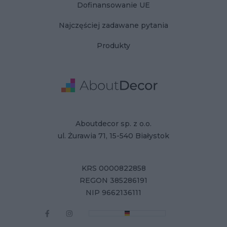
Dofinansowanie UE
Najczęściej zadawane pytania
Produkty
Adres
Dane Firmy
Aboutdecor sp. z o.o.
ul. Żurawia 71, 15-540 Białystok
KRS 0000822858
REGON 385286191
NIP 9662136111