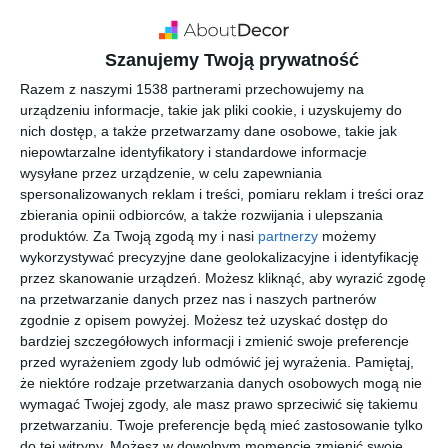
Szanujemy Twoją prywatność
Razem z naszymi 1538 partnerami przechowujemy na
urządzeniu informacje, takie jak pliki cookie, i uzyskujemy do
nich dostęp, a także przetwarzamy dane osobowe, takie jak
niepowtarzalne identyfikatory i standardowe informacje
wysyłane przez urządzenie, w celu zapewniania
spersonalizowanych reklam i treści, pomiaru reklam i treści oraz
INSPIRACJA
Katalog schody do domu
zbierania opinii odbiorców, a także rozwijania i ulepszania
produktów.
Za Twoją zgodą my i nasi
partnerzy
możemy
2024
wykorzystywać precyzyjne dane geolokalizacyjne i identyfikację
przez skanowanie urządzeń. Możesz kliknąć, aby wyrazić zgodę
na przetwarzanie danych przez nas i naszych partnerów
zgodnie z opisem powyżej. Możesz też uzyskać dostęp do
Ponad 7000 modeli schodów! Katalog powstał, aby wspierać
bardziej szczegółowych informacji i zmienić swoje preferencje
pracę profesjonalistów w swojej dziedzinie. Każdy produkt
przed wyrażeniem zgody lub odmówić jej wyrażenia.
Pamiętaj,
posiada zdjęcie wizerunkowe, nazwę, parametry techniczne,
że niektóre rodzaje przetwarzania danych osobowych mogą nie
lata gwarancji oraz materiały, z których jest wykonany. Po
wymagać Twojej zgody, ale masz prawo sprzeciwić się takiemu
każdej kategorii przygotowywane jest zestawienie
przetwarzaniu. Twoje preferencje będą mieć zastosowanie tylko
do tej witryny. Możesz w dowolnym momencie zmienić swoje