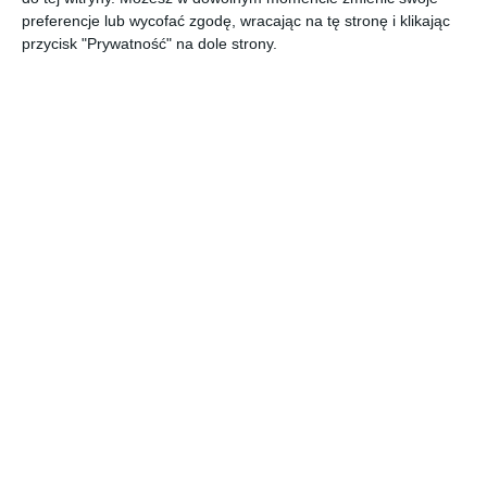
parametrów technicznych w formie prostej i przejrzystej
preferencje lub wycofać zgodę, wracając na tę stronę i klikając
tabeli. Zobacz cały https://bit.ly/aboutdecor
przycisk "Prywatność" na dole strony.
AUTOR:
DOLLE
DODAJ DO ULUBIONYCH
UDOSTĘPNIJ
Pozostałe zdjęcia w projekcie:
Katalog schody do domu
2024