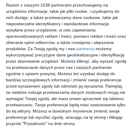
Projekt garderoby z wyspą.
Razem z naszymi 1538 partnerami przechowujemy na
urządzeniu informacje, takie jak pliki cookie, i uzyskujemy do
AUTOR:
DomiDesign Studio
nich dostęp, a także przetwarzamy dane osobowe, takie jak
DODAJ DO ULUBIONYCH
niepowtarzalne identyfikatory i standardowe informacje
wysyłane przez urządzenie, w celu zapewniania
UDOSTĘPNIJ
spersonalizowanych reklam i treści, pomiaru reklam i treści oraz
zbierania opinii odbiorców, a także rozwijania i ulepszania
Pozostałe zdjęcia w projekcie:
Projekt JAPAN
produktów.
Za Twoją zgodą my i nasi
partnerzy
możemy
wykorzystywać precyzyjne dane geolokalizacyjne i identyfikację
przez skanowanie urządzeń. Możesz kliknąć, aby wyrazić zgodę
na przetwarzanie danych przez nas i naszych partnerów
zgodnie z opisem powyżej. Możesz też uzyskać dostęp do
bardziej szczegółowych informacji i zmienić swoje preferencje
przed wyrażeniem zgody lub odmówić jej wyrażenia.
Pamiętaj,
że niektóre rodzaje przetwarzania danych osobowych mogą nie
wymagać Twojej zgody, ale masz prawo sprzeciwić się takiemu
przetwarzaniu. Twoje preferencje będą mieć zastosowanie tylko
do tej witryny. Możesz w dowolnym momencie zmienić swoje
preferencje lub wycofać zgodę, wracając na tę stronę i klikając
przycisk "Prywatność" na dole strony.