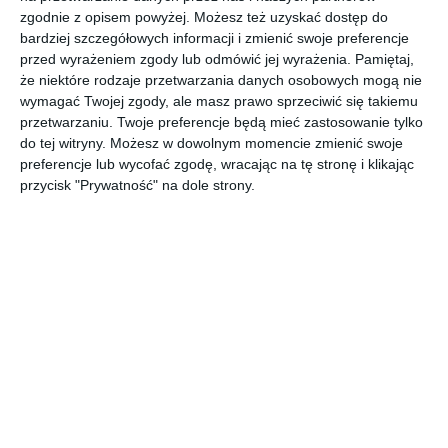
zgodnie z opisem powyżej. Możesz też uzyskać dostęp do
DODAJ DO ULUBIONYCH
bardziej szczegółowych informacji i zmienić swoje preferencje
przed wyrażeniem zgody lub odmówić jej wyrażenia.
Pamiętaj,
UDOSTĘPNIJ
że niektóre rodzaje przetwarzania danych osobowych mogą nie
wymagać Twojej zgody, ale masz prawo sprzeciwić się takiemu
przetwarzaniu. Twoje preferencje będą mieć zastosowanie tylko
Komentarze
ZADAJ PYTANIE
do tej witryny. Możesz w dowolnym momencie zmienić swoje
preferencje lub wycofać zgodę, wracając na tę stronę i klikając
przycisk "Prywatność" na dole strony.
Inne inspiracje