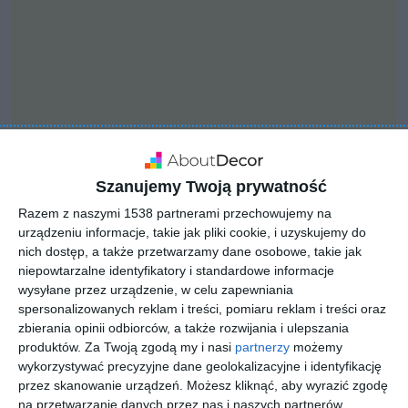
Szanujemy Twoją prywatność
Razem z naszymi 1538 partnerami przechowujemy na
urządzeniu informacje, takie jak pliki cookie, i uzyskujemy do
nich dostęp, a także przetwarzamy dane osobowe, takie jak
INSPIRACJA
niepowtarzalne identyfikatory i standardowe informacje
Garderoba z sypialnią
wysyłane przez urządzenie, w celu zapewniania
spersonalizowanych reklam i treści, pomiaru reklam i treści oraz
zbierania opinii odbiorców, a także rozwijania i ulepszania
produktów.
Za Twoją zgodą my i nasi
partnerzy
możemy
Szara garderoba z sypialnią
wykorzystywać precyzyjne dane geolokalizacyjne i identyfikację
przez skanowanie urządzeń. Możesz kliknąć, aby wyrazić zgodę
AUTOR: Redakcja AboutDecor
na przetwarzanie danych przez nas i naszych partnerów