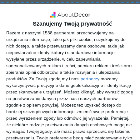
INSPIRACJA
Szanujemy Twoją prywatność
Garderoba z
Razem z naszymi 1538 partnerami przechowujemy na
przesuwanymi drzwiami
urządzeniu informacje, takie jak pliki cookie, i uzyskujemy do
nich dostęp, a także przetwarzamy dane osobowe, takie jak
niepowtarzalne identyfikatory i standardowe informacje
wysyłane przez urządzenie, w celu zapewniania
Garderoba z przesuwanymi drzwiami w kolorze szaro-
spersonalizowanych reklam i treści, pomiaru reklam i treści oraz
białym.
zbierania opinii odbiorców, a także rozwijania i ulepszania
produktów.
Za Twoją zgodą my i nasi
partnerzy
możemy
AUTOR:
INVENTIVE studio
wykorzystywać precyzyjne dane geolokalizacyjne i identyfikację
przez skanowanie urządzeń. Możesz kliknąć, aby wyrazić zgodę
DODAJ DO ULUBIONYCH
na przetwarzanie danych przez nas i naszych partnerów
zgodnie z opisem powyżej. Możesz też uzyskać dostęp do
UDOSTĘPNIJ
bardziej szczegółowych informacji i zmienić swoje preferencje
przed wyrażeniem zgody lub odmówić jej wyrażenia.
Pamiętaj,
Pozostałe zdjęcia w projekcie:
Nowoczesne mieszkanie z
że niektóre rodzaje przetwarzania danych osobowych mogą nie
elementami loft i Art Deco
wymagać Twojej zgody, ale masz prawo sprzeciwić się takiemu
przetwarzaniu. Twoje preferencje będą mieć zastosowanie tylko